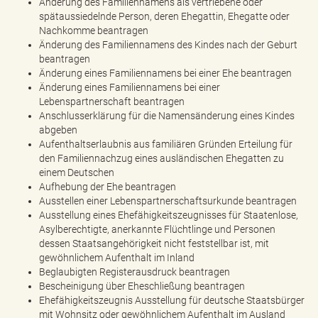
Änderung des Familiennamens als vertriebene oder
e
spätaussiedelnde Person, deren Ehegattin, Ehegatte oder
n
Nachkomme beantragen
d
Änderung des Familiennamens des Kindes nach der Geburt
e
beantragen
n
Änderung eines Familiennamens bei einer Ehe beantragen
Änderung eines Familiennamens bei einer
Lebenspartnerschaft beantragen
Anschlusserklärung für die Namensänderung eines Kindes
abgeben
Aufenthaltserlaubnis aus familiären Gründen Erteilung für
den Familiennachzug eines ausländischen Ehegatten zu
einem Deutschen
Aufhebung der Ehe beantragen
Ausstellen einer Lebenspartnerschaftsurkunde beantragen
Ausstellung eines Ehefähigkeitszeugnisses für Staatenlose,
Asylberechtigte, anerkannte Flüchtlinge und Personen
dessen Staatsangehörigkeit nicht feststellbar ist, mit
gewöhnlichem Aufenthalt im Inland
Beglaubigten Registerausdruck beantragen
Bescheinigung über Eheschließung beantragen
Ehefähigkeitszeugnis Ausstellung für deutsche Staatsbürger
mit Wohnsitz oder gewöhnlichem Aufenthalt im Ausland