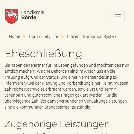
N
a
v
i
Home
Community Life
Citizen Information System
g
a
Eheschließung
t
i
o
Sie haben den Partner für Ihr Leben gefunden und möchten das nun
n
amtlich machen? Welche Behörden sind im Anschluss an die
e
Trauung aufgrund der Status- und einer Namensänderung zu
i
informieren? Bei der Planung und Vorbereitung einer Heirat müssen
n
zahlreiche Nachweise erbracht werden, sowie Ort und Termin
-
vereinbart und güterrechtliche Fragen geklärt werden. Für die
/
überwiegende Zahl der damit verbundenen Verwaltungsleistungen
a
sind die kommunalen Standesämter zuständig.
u
s
Zugehörige Leistungen
b
l