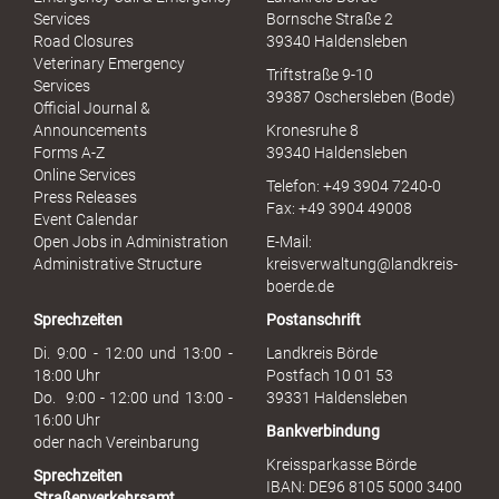
e
Services
Bornsche Straße 2
x
Road Closures
39340 Haldensleben
u
Veterinary Emergency
Triftstraße 9-10
e
Services
39387 Oschersleben (Bode)
l
Official Journal &
l
Announcements
Kronesruhe 8
e
Forms A-Z
39340 Haldensleben
r
Online Services
Telefon: +49 3904 7240-0
M
Press Releases
Fax: +49 3904 49008
i
Event Calendar
s
Open Jobs in Administration
E-Mail:
s
Administrative Structure
kreisverwaltung@landkreis-
b
boerde.de
r
Sprechzeiten
Postanschrift
a
u
Di. 9:00 - 12:00 und 13:00 -
Landkreis Börde
c
18:00 Uhr
Postfach 10 01 53
h
Do. 9:00 - 12:00 und 13:00 -
39331 Haldensleben
16:00 Uhr
Bankverbindung
oder nach Vereinbarung
Kreissparkasse Börde
Sprechzeiten
IBAN: DE96 8105 5000 3400
Straßenverkehrsamt