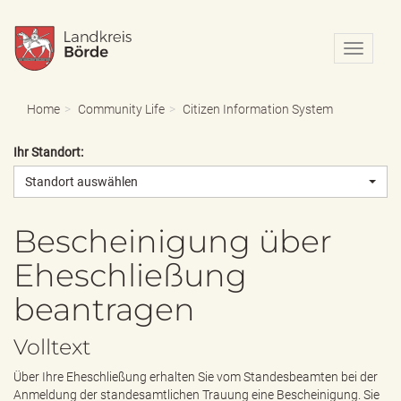
N
a
v
i
Home
Community Life
Citizen Information System
g
a
Ihr Standort:
t
i
Standort auswählen
o
n
e
Bescheinigung über
i
Eheschließung
n
-
beantragen
/
a
u
Volltext
s
b
Über Ihre Eheschließung erhalten Sie vom Standesbeamten bei der
l
Anmeldung der standesamtlichen Trauung eine Bescheinigung. Sie