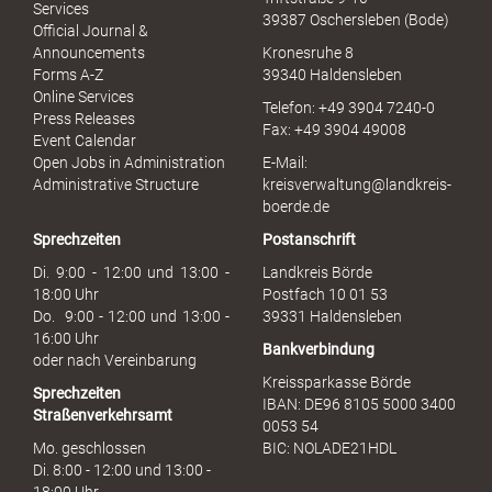
e
Services
39387 Oschersleben (Bode)
l
Official Journal &
l
Announcements
Kronesruhe 8
e
Forms A-Z
39340 Haldensleben
r
Online Services
Telefon: +49 3904 7240-0
M
Press Releases
Fax: +49 3904 49008
i
Event Calendar
s
Open Jobs in Administration
E-Mail:
s
Administrative Structure
kreisverwaltung@landkreis-
b
boerde.de
r
Sprechzeiten
Postanschrift
a
u
Di. 9:00 - 12:00 und 13:00 -
Landkreis Börde
c
18:00 Uhr
Postfach 10 01 53
h
Do. 9:00 - 12:00 und 13:00 -
39331 Haldensleben
16:00 Uhr
Bankverbindung
oder nach Vereinbarung
Kreissparkasse Börde
Sprechzeiten
IBAN: DE96 8105 5000 3400
Straßenverkehrsamt
0053 54
Mo. geschlossen
BIC: NOLADE21HDL
Di. 8:00 - 12:00 und 13:00 -