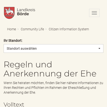
N
a
v
i
Home
Community Life
Citizen Information System
g
a
Ihr Standort:
t
i
Standort auswählen
o
n
e
Regeln und
i
Anerkennung der Ehe
n
-
/
Wenn Sie heiraten möchten, finden Sie hier nähere Informationen zu
a
Ihren Rechten und Pflichten im Rahmen der Eheschließung und
u
Anerkennung der Ehe.
s
b
Volltext
l