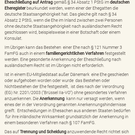
Eheschließung auf Antrag
gemäß § 34 Absatz 1 PStG im
deutschen
Eheregister
beurkundet werden, wenn einer der Ehegatten die
deutsche Staatsangehörigkeit hat. Das gleiche gilt nach § 34
Absatz 2 PStG, wenn die Ehe im Inland zwischen zwei Personen
ohne deutsche Staatsangehörigkeit nach ausländischem Recht
geschlossen wird, beispielsweise in einer Botschaft oder einem
Konsulat.
Im Übrigen kann das Bestehen einer Ehe nach § 121 Nummer 3
FamFG auch in einem
familiengerichtlichen Verfahren
festgestellt
werden. Eine gesonderte Anerkennung der Eheschließung nach
ausländischem Recht ist im Übrigen nicht erforderlich.
Ist in einem EU-Mitgliedstaat außer Dänemark eine Ehe geschieden
oder aufgehoben worden oder wurde das Bestehen oder
Nichtbestehen der Ehe festgestellt, ist dies nach der Verordnung
(EG) Nr. 2201/2003 ("Brüssel IIa-VO“) ohne gesondertes Verfahren
anzuerkennen. Die
Anerkennung
kann nur versagt werden, wenn
eines der in der Verordnung genannten Anerkennungshindernisse
greift. Entscheidungen in Ehesachen aus anderen Staaten bedürfen
für ihre inländische Wirksamkeit grundsätzlich der Anerkennung in
einem besonderen Verfahren nach § 107 FamFG.
Das auf
Trennung und Scheidung
anzuwendende Recht richtet sich