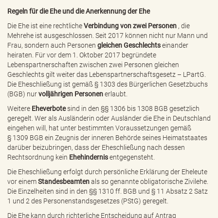
e
Regeln für die Ehe und die Anerkennung der Ehe
n
d
Die Ehe ist eine rechtliche
Verbindung von zwei Personen
, die
e
Mehrehe ist ausgeschlossen. Seit 2017 können nicht nur Mann und
n
Frau, sondern auch Personen
gleichen Geschlechts
einander
heiraten. Für vor dem 1. Oktober 2017 begründete
Lebenspartnerschaften zwischen zwei Personen gleichen
Geschlechts gilt weiter das Lebenspartnerschaftsgesetz – LPartG.
Die Eheschließung ist gemäß
§ 1303 des Bürgerlichen Gesetzbuchs
(BGB) nur
volljährigen Personen
erlaubt.
Weitere
Eheverbote
sind in den §§ 1306 bis 1308 BGB gesetzlich
geregelt. Wer als Ausländerin oder Ausländer die Ehe in Deutschland
eingehen will, hat unter bestimmten Voraussetzungen gemäß
§ 1309 BGB
ein Zeugnis der inneren Behörde seines Heimatstaates
darüber beizubringen, dass der Eheschließung nach dessen
Rechtsordnung kein
Ehehindernis
entgegensteht.
Die Eheschließung erfolgt durch persönliche Erklärung der Eheleute
vor einem
Standesbeamten
als so genannte obligatorische Zivilehe.
Die Einzelheiten sind in den §§ 1310 ff. BGB und § 11 Absatz 2 Satz
1 und 2 des Personenstandsgesetzes (PStG) geregelt.
Die Ehe kann durch richterliche Entscheidung auf Antrag