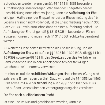
aufgehoben werden, wenn gemäß §§ 1313 ff. BGB besondere
Aufhebungsgründe vorliegen. War einer der Ehegatten bei der
Eheschließung noch nicht volljährig, kann die
Aufhebung der Ehe
erfolgen. Hatte einer der Ehepartner bei der Eheschließung das 16.
Lebensjahr noch nicht vollendet, ist die Eheschließung nach
§ 1303
Satz 2 BGB
unwirksam, ohne dass es einer Aufhebung bedarf. Die
Aufhebung der Ehe ist gemäß
§ 1315 BGB
in besonderen Fällen
ausgeschlossen und muss nach
§ 1317 BGB
rechtzeitig beantragt
werden.
Zu weiteren Einzelheiten betreffend die Eheschließung und die
Aufhebung der Ehe
wird auf die §§ 1303 bis 1320 BGB, die §§ 11 bis
16 PStG sowie die §§ 121 ff. des
Gesetzes über das Verfahren in
Familiensachen und in den Angelegenheiten der freiwilligen
Gerichtsbarkeit
– FamFG verwiesen.
Im Hinblick auf die
rechtlichen Wirkungen
einer Eheschließung sind
zahlreiche Einzelfragen berührt. Dazu wird auf die §§ 1353 bis 1563
BGB sowie im Falle der
Scheidung
auf die §§ 1564 bis 1587 BGB
und auf das Gesetz über den Versorgungsausgleich verwiesen.
Die Ehe nach ausländischem Recht
Ist eine Ehe im Ausland geschlossen worden, kann die