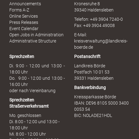
l
Announcements
Kronesruhe 8
e
Forms A-Z
39340 Haldensleben
r
Online Services
Telefon: +49 3904 7240-0
M
Press Releases
Fax: +49 3904 49008
i
Event Calendar
s
Open Jobs in Administration
E-Mail:
s
Administrative Structure
kreisverwaltung@landkreis-
b
boerde.de
r
Sprechzeiten
Postanschrift
a
u
Di. 9:00 - 12:00 und 13:00 -
Landkreis Börde
c
18:00 Uhr
Postfach 10 01 53
h
Do. 9:00 - 12:00 und 13:00 -
39331 Haldensleben
16:00 Uhr
Bankverbindung
oder nach Vereinbarung
Kreissparkasse Börde
Sprechzeiten
IBAN: DE96 8105 5000 3400
Straßenverkehrsamt
0053 54
Mo. geschlossen
BIC: NOLADE21HDL
Di. 8:00 - 12:00 und 13:00 -
18:00 Uhr
Mi. 8:00 - 12:00 Uhr