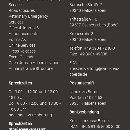
e
Services
Bornsche Straße 2
x
Road Closures
39340 Haldensleben
u
Veterinary Emergency
Triftstraße 9-10
e
Services
39387 Oschersleben (Bode)
l
Official Journal &
l
Announcements
Kronesruhe 8
e
Forms A-Z
39340 Haldensleben
r
Online Services
Telefon: +49 3904 7240-0
M
Press Releases
Fax: +49 3904 49008
i
Event Calendar
s
Open Jobs in Administration
E-Mail:
s
Administrative Structure
kreisverwaltung@landkreis-
b
boerde.de
r
Sprechzeiten
Postanschrift
a
u
Di. 9:00 - 12:00 und 13:00 -
Landkreis Börde
c
18:00 Uhr
Postfach 10 01 53
h
Do. 9:00 - 12:00 und 13:00 -
39331 Haldensleben
16:00 Uhr
Bankverbindung
oder nach Vereinbarung
Kreissparkasse Börde
Sprechzeiten
IBAN: DE96 8105 5000 3400
Straßenverkehrsamt