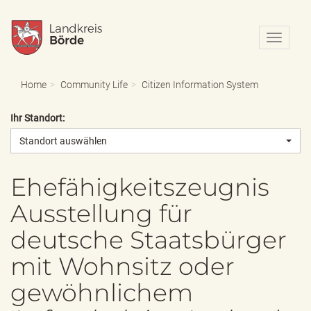
N
a
v
i
Home
Community Life
Citizen Information System
g
a
Ihr Standort:
t
i
Standort auswählen
o
n
e
Ehefähigkeitszeugnis
i
Ausstellung für
n
-
deutsche Staatsbürger
/
a
mit Wohnsitz oder
u
s
gewöhnlichem
b
l