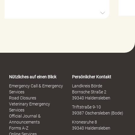
H
i
l
f
e
-
P
o
r
t
a
Nützliches auf einen Blick
Persönlicher Kontakt
l
S
Emergency Call & Emergency
Landkreis Börde
e
Services
Bornsche Straße 2
x
Road Closures
39340 Haldensleben
u
Veterinary Emergency
Triftstraße 9-10
e
Services
39387 Oschersleben (Bode)
l
Official Journal &
l
Announcements
Kronesruhe 8
e
Forms A-Z
39340 Haldensleben
r
Online Services