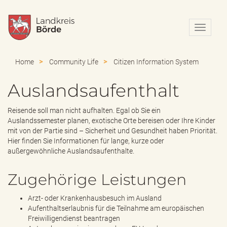
N
a
v
i
Home
Community Life
Citizen Information System
g
a
Auslandsaufenthalt
t
i
o
Reisende soll man nicht aufhalten. Egal ob Sie ein
n
Auslandssemester planen, exotische Orte bereisen oder Ihre Kinder
e
mit von der Partie sind – Sicherheit und Gesundheit haben Priorität.
i
Hier finden Sie Informationen für lange, kurze oder
n
außergewöhnliche Auslandsaufenthalte.
-
/
Zugehörige Leistungen
a
u
Arzt- oder Krankenhausbesuch im Ausland
s
Aufenthaltserlaubnis für die Teilnahme am europäischen
b
Freiwilligendienst beantragen
l