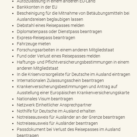
Autozulassung in einem anderen EU-Land
e
Bankkonten in der EU
n
Bescheinigung für die Mitnahme von Betäubungsmitteln bei
d
Auslandsreisen beglaubigen lassen
e
Diebstahl eines Reisepasses melden
n
Diplomatenpass oder Dienstpass beantragen
Express-Reisepass beantragen
Fahrzeuge mieten
Forschungsarbeiten in einem anderen Mitgliedstaat
Fund oder Verlust eines Reisepasses melden
Haftungs- und Pflichtversicherungsbestimmungen in einem
anderen Mitgliedstaat
In die Krisenvorsorgeliste für Deutsche im Ausland eintragen
Internationalen Zulassungsschein beantragen
Krankenversicherungsbestimmungen und Antrag auf
Ausstellung einer Europäischen Krankenversicherungskarte
Nationales Visum beantragen
Netzwerk Einheitlicher Ansprechpartner
Nothilfe für Deutsche im Ausland erhalten
Notreiseausweis für Ausländer an der Grenze beantragen
Notreiseausweis für Ausländer beantragen
Passdokument bei Verlust des Reisepasses im Ausland
beantragen