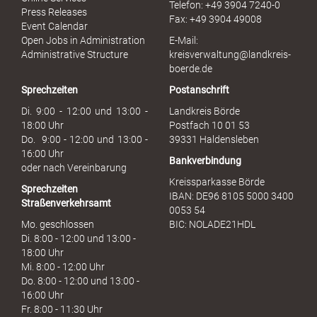
Telefon: +49 3904 7240-0
M
Press Releases
Fax: +49 3904 49008
i
Event Calendar
s
Open Jobs in Administration
E-Mail:
s
Administrative Structure
kreisverwaltung@landkreis-
b
boerde.de
r
Sprechzeiten
Postanschrift
a
u
Di. 9:00 - 12:00 und 13:00 -
Landkreis Börde
c
18:00 Uhr
Postfach 10 01 53
h
Do. 9:00 - 12:00 und 13:00 -
39331 Haldensleben
16:00 Uhr
Bankverbindung
oder nach Vereinbarung
Kreissparkasse Börde
Sprechzeiten
IBAN: DE96 8105 5000 3400
Straßenverkehrsamt
0053 54
Mo. geschlossen
BIC: NOLADE21HDL
Di. 8:00 - 12:00 und 13:00 -
18:00 Uhr
Mi. 8:00 - 12:00 Uhr
Do. 8:00 - 12:00 und 13:00 -
16:00 Uhr
Fr. 8:00 - 11:30 Uhr