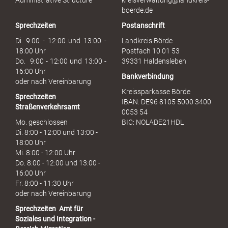
Administrative Structure
kreisverwaltung@landkreis-
b
boerde.de
r
Sprechzeiten
Postanschrift
a
u
Di. 9:00 - 12:00 und 13:00 -
Landkreis Börde
c
18:00 Uhr
Postfach 10 01 53
h
Do. 9:00 - 12:00 und 13:00 -
39331 Haldensleben
16:00 Uhr
Bankverbindung
oder nach Vereinbarung
Kreissparkasse Börde
Sprechzeiten
IBAN: DE96 8105 5000 3400
Straßenverkehrsamt
0053 54
Mo. geschlossen
BIC: NOLADE21HDL
Di. 8:00 - 12:00 und 13:00 -
18:00 Uhr
Mi. 8:00 - 12:00 Uhr
Do. 8:00 - 12:00 und 13:00 -
16:00 Uhr
Fr. 8:00 - 11:30 Uhr
oder nach Vereinbarung
Sprechzeiten
Amt für
Soziales und Integration -