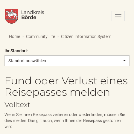
N
a
v
i
Home
Community Life
Citizen Information System
g
a
Ihr Standort:
t
i
Standort auswählen
o
n
e
Fund oder Verlust eines
i
Reisepasses melden
n
-
/
Volltext
a
u
Wenn Sie Ihren Reisepass verlieren oder wiederfinden, müssen Sie
s
dies melden. Das gilt auch, wenn Ihnen der Reisepass gestohlen
b
wird.
l