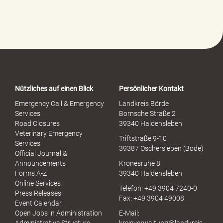
l
f
e
-
P
o
r
t
a
Nützliches auf einen Blick
Persönlicher Kontakt
l
S
Emergency Call & Emergency
Landkreis Börde
e
Services
Bornsche Straße 2
x
Road Closures
39340 Haldensleben
u
Veterinary Emergency
Triftstraße 9-10
e
Services
39387 Oschersleben (Bode)
l
Official Journal &
l
Announcements
Kronesruhe 8
e
Forms A-Z
39340 Haldensleben
r
Online Services
Telefon: +49 3904 7240-0
M
Press Releases
Fax: +49 3904 49008
i
Event Calendar
s
Open Jobs in Administration
E-Mail:
s