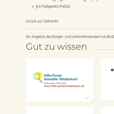
§ 6 Paßgesetz (PaßG)
"
zurück zur Übersicht
Ein Angebot des
Bürger- und Unternehmensservice (BUS
L
Gut zu wissen
a
H
i
l
f
n
e
-
P
o
d
r
t