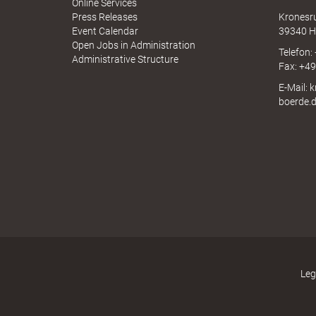
I
Online Services
N
Press Releases
Kronesr
A
Event Calendar
39340 H
Open Jobs in Administration
Telefon:
B
Administrative Structure
Fax: +4
E-Mail: 
boerde.
ö
r
d
Leg
e