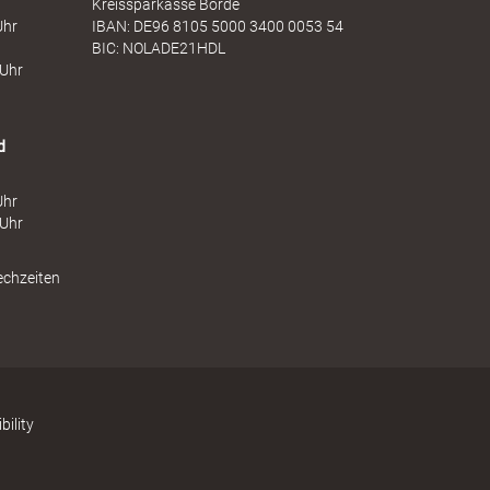
Kreissparkasse Börde
Uhr
IBAN: DE96 8105 5000 3400 0053 54
BIC: NOLADE21HDL
 Uhr
d
Uhr
 Uhr
echzeiten
bility