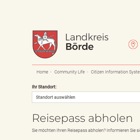
W
L
a
e
Home
Community Life
Citizen Information Syst
Ihr Standort:
Standort auswählen
p
t
Reisepass abholen
p
t
Sie möchten Ihren Reisepass abholen? Informieren Sie sic