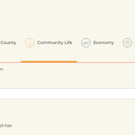
County
Community Life
Economy
em
h hier.