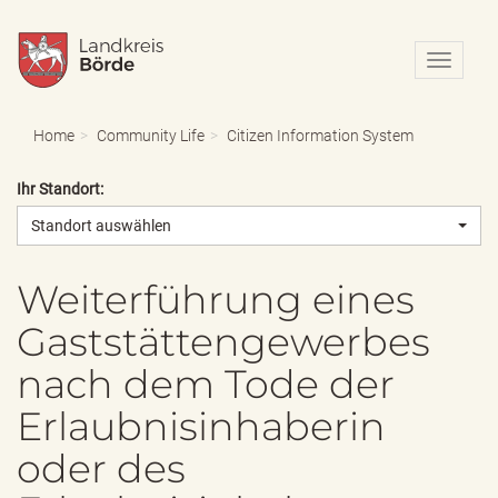
N
a
v
i
Home
Community Life
Citizen Information System
g
a
Ihr Standort:
t
i
Standort auswählen
o
n
e
Weiterführung eines
i
Gaststättengewerbes
n
-
nach dem Tode der
/
a
Erlaubnisinhaberin
u
s
oder des
b
l