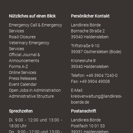
t
a
Nützliches auf einen Blick
Persönlicher Kontakt
l
S
Emergency Call & Emergency
Landkreis Börde
e
Services
Bornsche Straße 2
x
Road Closures
39340 Haldensleben
u
Veterinary Emergency
Triftstraße 9-10
e
Services
39387 Oschersleben (Bode)
l
Official Journal &
l
Announcements
Kronesruhe 8
e
Forms A-Z
39340 Haldensleben
r
Online Services
Telefon: +49 3904 7240-0
M
Press Releases
Fax: +49 3904 49008
i
Event Calendar
s
Open Jobs in Administration
E-Mail:
s
Administrative Structure
kreisverwaltung@landkreis-
b
boerde.de
r
Sprechzeiten
Postanschrift
a
u
Di. 9:00 - 12:00 und 13:00 -
Landkreis Börde
c
18:00 Uhr
Postfach 10 01 53
h
Do. 9:00 - 12:00 und 13:00 -
39331 Haldensleben