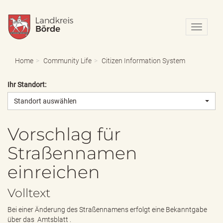
N
a
v
i
Home
Community Life
Citizen Information System
g
a
Ihr Standort:
t
i
Standort auswählen
o
n
e
Vorschlag für
i
Straßennamen
n
-
einreichen
/
a
u
Volltext
s
b
Bei einer Änderung des Straßennamens erfolgt eine Bekanntgabe
l
über das
Amtsblatt
.