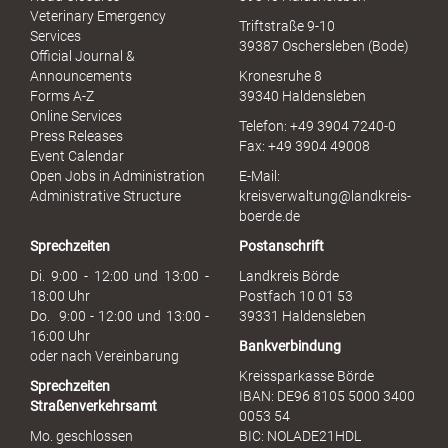
u
Veterinary Emergency
Triftstraße 9-10
e
Services
39387 Oschersleben (Bode)
l
Official Journal &
l
Announcements
Kronesruhe 8
e
Forms A-Z
39340 Haldensleben
r
Online Services
Telefon: +49 3904 7240-0
M
Press Releases
Fax: +49 3904 49008
i
Event Calendar
s
Open Jobs in Administration
E-Mail:
s
Administrative Structure
kreisverwaltung@landkreis-
b
boerde.de
r
Sprechzeiten
Postanschrift
a
u
Di. 9:00 - 12:00 und 13:00 -
Landkreis Börde
c
18:00 Uhr
Postfach 10 01 53
h
Do. 9:00 - 12:00 und 13:00 -
39331 Haldensleben
16:00 Uhr
Bankverbindung
oder nach Vereinbarung
Kreissparkasse Börde
Sprechzeiten
IBAN: DE96 8105 5000 3400
Straßenverkehrsamt
0053 54
Mo. geschlossen
BIC: NOLADE21HDL