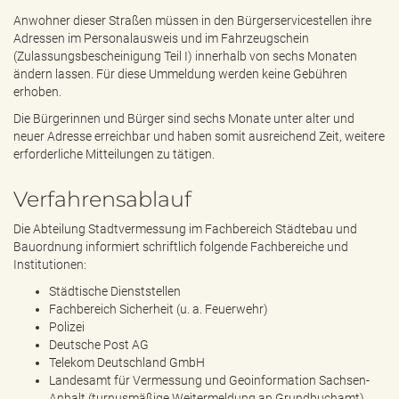
e
Anwohner dieser Straßen müssen in den Bürgerservicestellen ihre
n
Adressen im Personalausweis und im Fahrzeugschein
d
(Zulassungsbescheinigung Teil I) innerhalb von sechs Monaten
e
ändern lassen. Für diese Ummeldung werden keine Gebühren
n
erhoben.
Die Bürgerinnen und Bürger sind sechs Monate unter alter und
neuer Adresse erreichbar und haben somit ausreichend Zeit, weitere
erforderliche Mitteilungen zu tätigen.
Verfahrensablauf
Die Abteilung Stadtvermessung im Fachbereich Städtebau und
Bauordnung informiert schriftlich folgende Fachbereiche und
Institutionen:
Städtische Dienststellen
Fachbereich Sicherheit (u. a. Feuerwehr)
Polizei
Deutsche Post AG
Telekom Deutschland GmbH
Landesamt für Vermessung und Geoinformation Sachsen-
Anhalt (turnusmäßige Weitermeldung an Grundbuchamt)