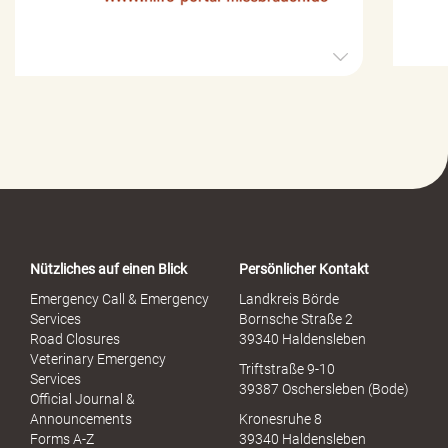
H
i
l
f
e
-
P
o
r
t
a
Nützliches auf einen Blick
Persönlicher Kontakt
l
S
Emergency Call & Emergency
Landkreis Börde
e
Services
Bornsche Straße 2
x
Road Closures
39340 Haldensleben
u
Veterinary Emergency
Triftstraße 9-10
e
Services
39387 Oschersleben (Bode)
l
Official Journal &
l
Announcements
Kronesruhe 8
e
Forms A-Z
39340 Haldensleben