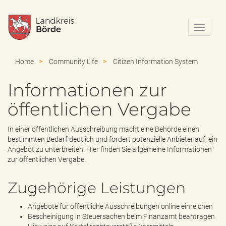
N
a
v
i
Home
Community Life
Citizen Information System
g
a
Informationen zur
t
i
öffentlichen Vergabe
o
n
e
In einer öffentlichen Ausschreibung macht eine Behörde einen
i
bestimmten Bedarf deutlich und fordert potenzielle Anbieter auf, ein
n
Angebot zu unterbreiten. Hier finden Sie allgemeine Informationen
-
zur öffentlichen Vergabe.
/
a
Zugehörige Leistungen
u
s
Angebote für öffentliche Ausschreibungen online einreichen
b
Bescheinigung in Steuersachen beim Finanzamt beantragen
l