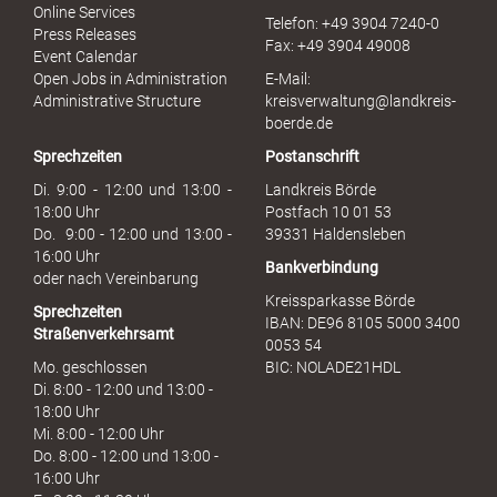
r
Online Services
Telefon: +49 3904 7240-0
M
Press Releases
Fax: +49 3904 49008
i
Event Calendar
s
Open Jobs in Administration
E-Mail:
s
Administrative Structure
kreisverwaltung@landkreis-
b
boerde.de
r
Sprechzeiten
Postanschrift
a
u
Di. 9:00 - 12:00 und 13:00 -
Landkreis Börde
c
18:00 Uhr
Postfach 10 01 53
h
Do. 9:00 - 12:00 und 13:00 -
39331 Haldensleben
16:00 Uhr
Bankverbindung
oder nach Vereinbarung
Kreissparkasse Börde
Sprechzeiten
IBAN: DE96 8105 5000 3400
Straßenverkehrsamt
0053 54
Mo. geschlossen
BIC: NOLADE21HDL
Di. 8:00 - 12:00 und 13:00 -
18:00 Uhr
Mi. 8:00 - 12:00 Uhr
Do. 8:00 - 12:00 und 13:00 -
16:00 Uhr