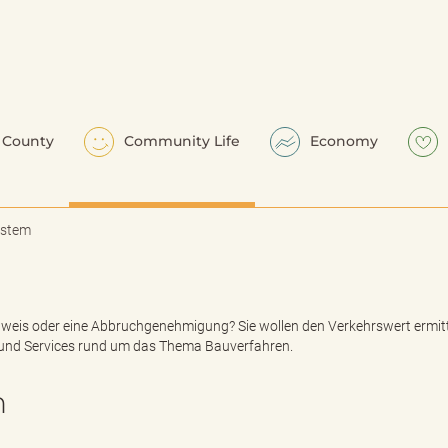
County
Community Life
Economy
ystem
weis oder eine Abbruchgenehmigung? Sie wollen den Verkehrswert ermitt
und Services rund um das Thema Bauverfahren.
n