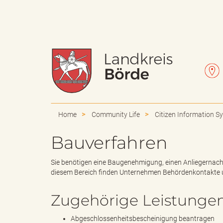
W
L
a
e
Home
Community Life
Citizen Information S
Bauverfahren
p
t
Sie benötigen eine Baugenehmigung, einen Anliegernach
diesem Bereich finden Unternehmen Behördenkontakte 
Zugehörige Leistunge
p
t
Abgeschlossenheitsbescheinigung beantragen