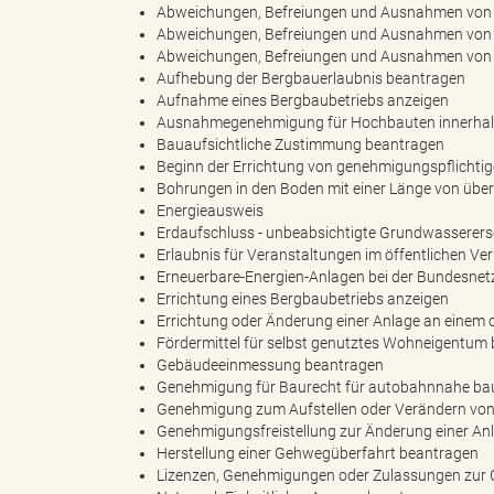
Abweichungen, Befreiungen und Ausnahmen von 
Abweichungen, Befreiungen und Ausnahmen von b
Abweichungen, Befreiungen und Ausnahmen von b
e
e
Aufhebung der Bergbauerlaubnis beantragen
Aufnahme eines Bergbaubetriebs anzeigen
Ausnahmegenehmigung für Hochbauten innerhal
Bauaufsichtliche Zustimmung beantragen
n
r
Beginn der Errichtung von genehmigungspflichtig
Bohrungen in den Boden mit einer Länge von übe
Energieausweis
Erdaufschluss - unbeabsichtigte Grundwasserer
Erlaubnis für Veranstaltungen im öffentlichen V
d
i
Erneuerbare-Energien-Anlagen bei der Bundesne
Errichtung eines Bergbaubetriebs anzeigen
Errichtung oder Änderung einer Anlage an einem
Fördermittel für selbst genutztes Wohneigentum
e
n
Gebäudeeinmessung beantragen
Genehmigung für Baurecht für autobahnnahe bau
Genehmigung zum Aufstellen oder Verändern vo
Genehmigungsfreistellung zur Änderung einer An
Herstellung einer Gehwegüberfahrt beantragen
s
g
Lizenzen, Genehmigungen oder Zulassungen zur