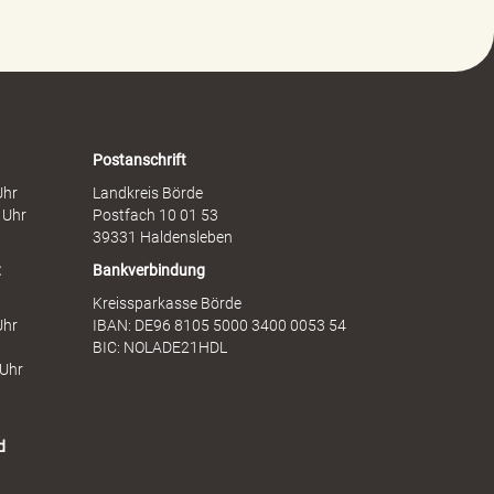
g
h
e
a
g
f
e
t
n
s
F
d
r
i
a
e
Postanschrift
u
n
Uhr
Landkreis Börde
e
s
 Uhr
Postfach 10 01 53
n
t
39331 Haldensleben
t
Bankverbindung
Kreissparkasse Börde
Uhr
IBAN: DE96 8105 5000 3400 0053 54
BIC: NOLADE21HDL
 Uhr
d