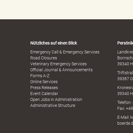
l
h
e
e
r
n
M
-
B
i
W
s
a
s
r
b
Nützliches auf einen Blick
Persönli
n
r
ö
-
Emergency Call & Emergency Services
Landkrei
a
A
Road Closures
Bornsch
u
p
Veterinary Emergency Services
39340 H
c
p
Official Journal & Announcements
h
Triftstr
N
Forms A-Z
r
39387 O
I
Online Services
N
Press Releases
Kronesr
A
Event Calendar
39340 H
Open Jobs in Administration
Telefon:
d
Administrative Structure
Fax: +4
E-Mail: 
boerde.
e