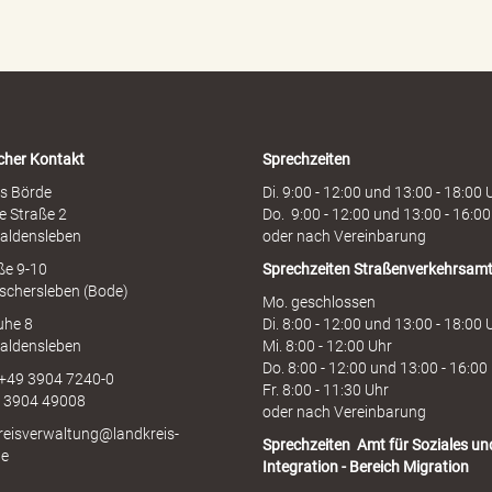
e
n
h
o
t
l
i
cher Kontakt
Sprechzeiten
n
e
s Börde
Di. 9:00 - 12:00 und 13:00 - 18:00 
e Straße 2
Do. 9:00 - 12:00 und 13:00 - 16:00
aldensleben
oder nach Vereinbarung
aße 9-10
Sprechzeiten
Straßenverkehrsam
schersleben (Bode)
Mo. geschlossen
uhe 8
Di. 8:00 - 12:00 und 13:00 - 18:00 
aldensleben
Mi. 8:00 - 12:00 Uhr
Do. 8:00 - 12:00 und 13:00 - 16:00
 +49 3904 7240-0
Fr. 8:00 - 11:30 Uhr
9 3904 49008
oder nach Vereinbarung
kreisverwaltung@landkreis-
Sprechzeiten
Amt für Soziales un
de
Integration - Bereich Migration