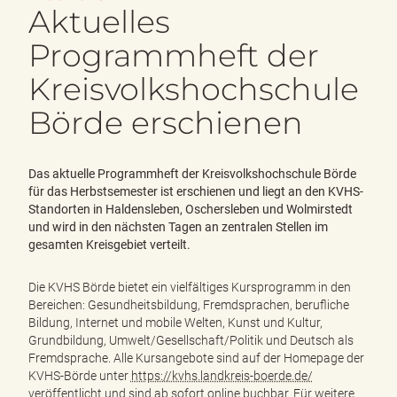
e
Aktuelles
n
d
Programmheft der
e
Kreisvolkshochschule
n
Börde erschienen
Das aktuelle Programmheft der Kreisvolkshochschule Börde
für das Herbstsemester ist erschienen und liegt an den KVHS-
Standorten in Haldensleben, Oschersleben und Wolmirstedt
und wird in den nächsten Tagen an zentralen Stellen im
gesamten Kreisgebiet verteilt.
Die KVHS Börde bietet ein vielfältiges Kursprogramm in den
Bereichen: Gesundheitsbildung, Fremdsprachen, berufliche
Bildung, Internet und mobile Welten, Kunst und Kultur,
Grundbildung, Umwelt/Gesellschaft/Politik und Deutsch als
Fremdsprache. Alle Kursangebote sind auf der Homepage der
KVHS-Börde unter
https://kvhs.landkreis-boerde.de/
veröffentlicht und sind ab sofort online buchbar. Für weitere