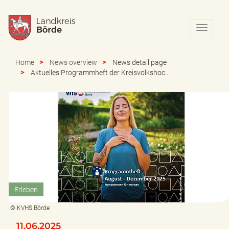
N
a
v
i
Home
News overview
News detail page
g
Aktuelles Programmheft der Kreisvolkshoc...
a
t
i
o
n
e
i
n
-
/
a
Erleben
u
s
© KVHS Börde
b
l
11.06.2025