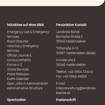
P
o
r
t
a
Nützliches auf einen Blick
Persönlicher Kontakt
l
S
Emergency Call & Emergency
Landkreis Börde
e
Services
Bornsche Straße 2
x
Road Closures
39340 Haldensleben
u
Veterinary Emergency
Triftstraße 9-10
e
Services
39387 Oschersleben (Bode)
l
Official Journal &
l
Announcements
Kronesruhe 8
e
Forms A-Z
39340 Haldensleben
r
Online Services
Telefon: +49 3904 7240-0
M
Press Releases
Fax: +49 3904 49008
i
Event Calendar
s
Open Jobs in Administration
E-Mail:
s
Administrative Structure
kreisverwaltung@landkreis-
b
boerde.de
r
Sprechzeiten
Postanschrift
a