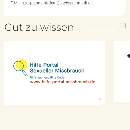
E-Mail:
mj.ljpa.poststelle(at)sachsen-anhalt.de
Gut zu wissen
H
i
l
f
e
-