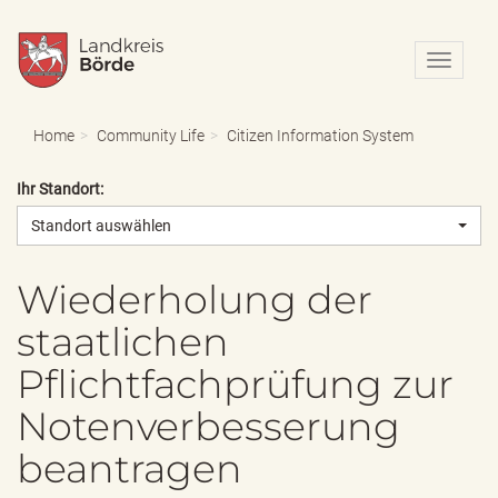
N
a
v
i
Home
Community Life
Citizen Information System
g
a
Ihr Standort:
t
i
Standort auswählen
o
n
e
Wiederholung der
i
staatlichen
n
-
Pflichtfachprüfung zur
/
a
Notenverbesserung
u
s
beantragen
b
l