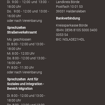
u
Di. 9:00 - 12:00 und 13:00 -
Landkreis Börde
c
18:00 Uhr
Postfach 10 01 53
h
Do. 9:00 - 12:00 und 13:00 -
39331 Haldensleben
16:00 Uhr
Bankverbindung
oder nach Vereinbarung
Kreissparkasse Börde
Sprechzeiten
IBAN: DE96 8105 5000 3400
Straßenverkehrsamt
0053 54
Mo. geschlossen
BIC: NOLADE21HDL
Di. 8:00 - 12:00 und 13:00 -
18:00 Uhr
Mi. 8:00 - 12:00 Uhr
Do. 8:00 - 12:00 und 13:00 -
16:00 Uhr
Fr. 8:00 - 11:30 Uhr
oder nach Vereinbarung
Sprechzeiten
Amt für
Soziales und Integration -
Bereich Migration
Di. 8:00 - 12:00 und 13:00 -
18:00 Uhr