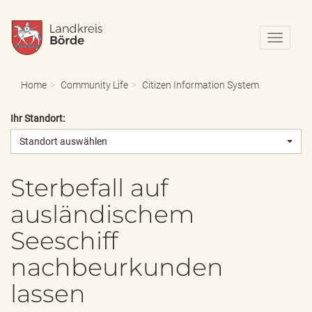
N
a
v
i
Home
Community Life
Citizen Information System
g
a
Ihr Standort:
t
i
Standort auswählen
o
n
e
Sterbefall auf
i
ausländischem
n
-
Seeschiff
/
a
nachbeurkunden
u
s
lassen
b
l