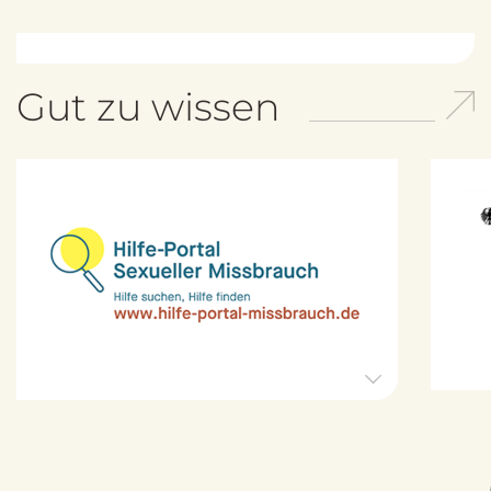
Gut zu wissen
H
i
l
f
e
-