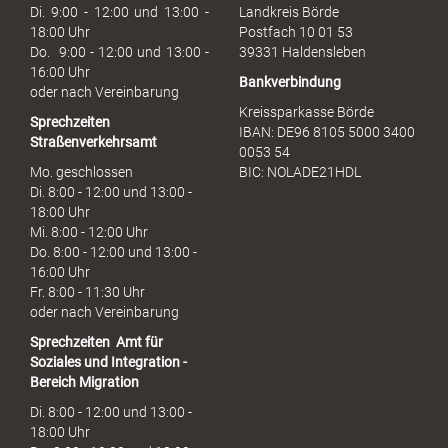
u
Di. 9:00 - 12:00 und 13:00 -
Landkreis Börde
c
18:00 Uhr
Postfach 10 01 53
h
Do. 9:00 - 12:00 und 13:00 -
39331 Haldensleben
16:00 Uhr
Bankverbindung
oder nach Vereinbarung
Kreissparkasse Börde
Sprechzeiten
IBAN: DE96 8105 5000 3400
Straßenverkehrsamt
0053 54
Mo. geschlossen
BIC: NOLADE21HDL
Di. 8:00 - 12:00 und 13:00 -
18:00 Uhr
Mi. 8:00 - 12:00 Uhr
Do. 8:00 - 12:00 und 13:00 -
16:00 Uhr
Fr. 8:00 - 11:30 Uhr
oder nach Vereinbarung
Sprechzeiten
Amt für
Soziales und Integration -
Bereich Migration
Di. 8:00 - 12:00 und 13:00 -
18:00 Uhr