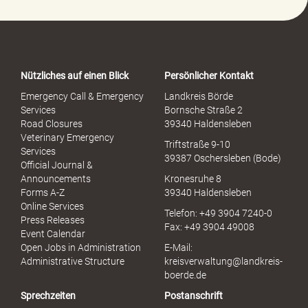
P
o
r
t
a
Nützliches auf einen Blick
Persönlicher Kontakt
l
S
Emergency Call & Emergency
Landkreis Börde
e
Services
Bornsche Straße 2
x
Road Closures
39340 Haldensleben
u
Veterinary Emergency
Triftstraße 9-10
e
Services
39387 Oschersleben (Bode)
l
Official Journal &
l
Announcements
Kronesruhe 8
e
Forms A-Z
39340 Haldensleben
r
Online Services
Telefon: +49 3904 7240-0
M
Press Releases
Fax: +49 3904 49008
i
Event Calendar
s
Open Jobs in Administration
E-Mail:
s
Administrative Structure
kreisverwaltung@landkreis-
b
boerde.de
r
Sprechzeiten
Postanschrift
a