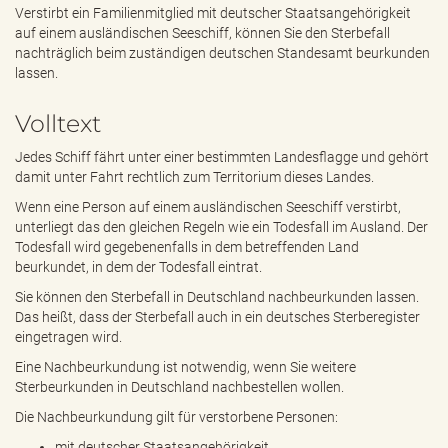
e
Verstirbt ein Familienmitglied mit deutscher Staatsangehörigkeit
n
auf einem ausländischen Seeschiff, können Sie den Sterbefall
d
nachträglich beim zuständigen deutschen Standesamt beurkunden
e
lassen.
n
Volltext
Jedes Schiff fährt unter einer bestimmten Landesflagge und gehört
damit unter Fahrt rechtlich zum Territorium dieses Landes.
Wenn eine Person auf einem ausländischen Seeschiff verstirbt,
unterliegt das den gleichen Regeln wie ein Todesfall im Ausland. Der
Todesfall wird gegebenenfalls in dem betreffenden Land
beurkundet, in dem der Todesfall eintrat.
Sie können den Sterbefall in Deutschland nachbeurkunden lassen.
Das heißt, dass der Sterbefall auch in ein deutsches Sterberegister
eingetragen wird.
Eine Nachbeurkundung ist notwendig, wenn Sie weitere
Sterbeurkunden in Deutschland nachbestellen wollen.
Die Nachbeurkundung gilt für verstorbene Personen:
mit deutscher Staatsangehörigkeit