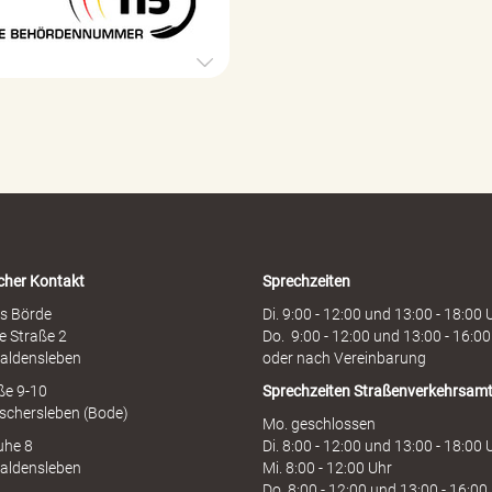
B
g
e
e
h
ö
r
d
e
n
h
o
t
l
i
cher Kontakt
Sprechzeiten
n
e
s Börde
Di. 9:00 - 12:00 und 13:00 - 18:00 
e Straße 2
Do. 9:00 - 12:00 und 13:00 - 16:00
aldensleben
oder nach Vereinbarung
aße 9-10
Sprechzeiten
Straßenverkehrsam
schersleben (Bode)
Mo. geschlossen
uhe 8
Di. 8:00 - 12:00 und 13:00 - 18:00 
aldensleben
Mi. 8:00 - 12:00 Uhr
Do. 8:00 - 12:00 und 13:00 - 16:00