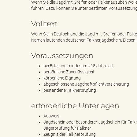
Wenn Sie die Jagd mit Greifen oder Falkenausüben wolle
führen. Dazu können Sie unter bestimten Voraussetzun
e
e
Volltext
Wenn Sie in Deutschland die Jagd mit Greifen oder Falk
Namen lautenden deutschen Falknerjagdschein. Diesen 
n
r
Voraussetzungen
bei Erteilung mindestens 18 Jahre alt
persönliche Zuverlässigkeit
d
i
körperliche Eignung
abgeschlossene Jagdhaftpflichtversicherung
bestandene Falknerprüfung
e
n
erforderliche Unterlagen
Ausweis
Jagdschein oder besonderer Jagdschein für Falk
s
g
Jägerprüfung für Falkner
Zeugnis der Falknerprüfung