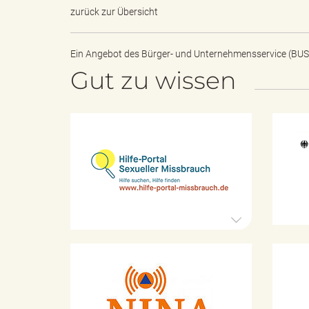
zurück zur Übersicht
B
Ein Angebot des
Bürger- und Unternehmensservice (BUS
Gut zu wissen
ö
H
i
l
r
f
e
-
P
o
d
r
t
K
a
a
l
t
e
S