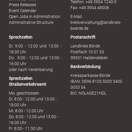
Telefon: +49 3904 7240-0
M
Press Releases
Fax: +49 3904 49008
i
Event Calendar
s
Open Jobs in Administration
E-Mail:
s
Administrative Structure
kreisverwaltung@landkreis-
b
boerde.de
r
Sprechzeiten
Postanschrift
a
u
Di. 9:00 - 12:00 und 13:00 -
Landkreis Börde
c
18:00 Uhr
Postfach 10 01 53
h
Do. 9:00 - 12:00 und 13:00 -
39331 Haldensleben
16:00 Uhr
Bankverbindung
oder nach Vereinbarung
Kreissparkasse Börde
Sprechzeiten
IBAN: DE96 8105 5000 3400
Straßenverkehrsamt
0053 54
Mo. geschlossen
BIC: NOLADE21HDL
Di. 8:00 - 12:00 und 13:00 -
18:00 Uhr
Mi. 8:00 - 12:00 Uhr
Do. 8:00 - 12:00 und 13:00 -
16:00 Uhr
Fr. 8:00 - 11:30 Uhr