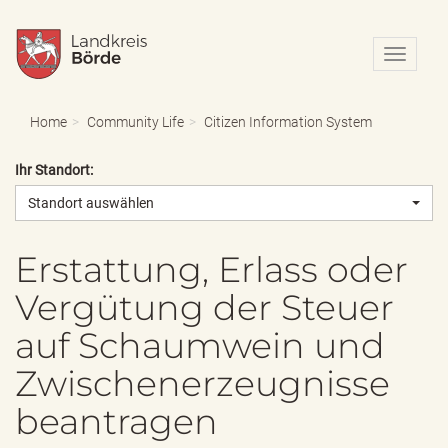
N
a
v
i
Home
Community Life
Citizen Information System
g
a
Ihr Standort:
t
i
Standort auswählen
o
n
e
Erstattung, Erlass oder
i
Vergütung der Steuer
n
-
auf Schaumwein und
/
a
Zwischenerzeugnisse
u
s
beantragen
b
l