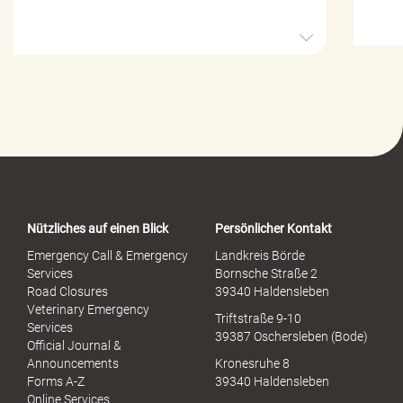
H
i
l
f
e
-
P
o
r
t
a
Nützliches auf einen Blick
Persönlicher Kontakt
l
S
Emergency Call & Emergency
Landkreis Börde
e
Services
Bornsche Straße 2
x
Road Closures
39340 Haldensleben
u
Veterinary Emergency
Triftstraße 9-10
e
Services
39387 Oschersleben (Bode)
l
Official Journal &
l
Announcements
Kronesruhe 8
e
Forms A-Z
39340 Haldensleben
r
Online Services