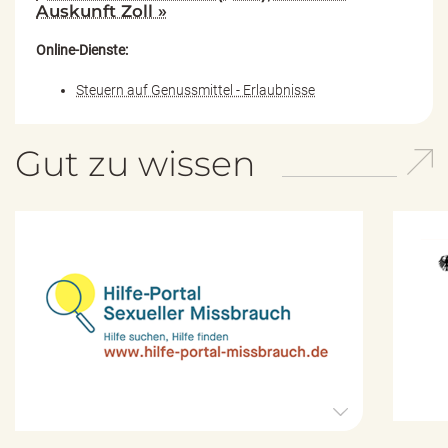
Auskunft Zoll »
Online-Dienste:
Steuern auf Genussmittel - Erlaubnisse
Gut zu wissen
H
i
l