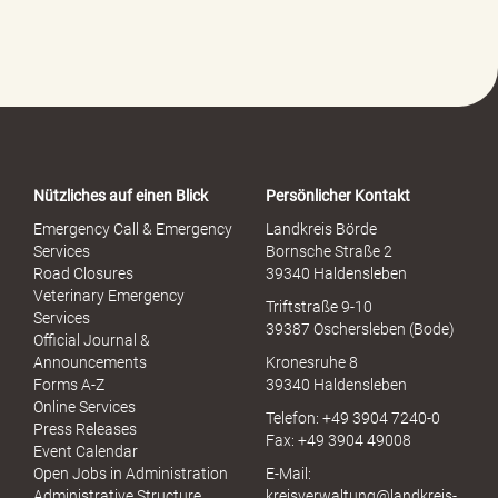
f
e
-
P
o
r
t
a
Nützliches auf einen Blick
Persönlicher Kontakt
l
S
Emergency Call & Emergency
Landkreis Börde
e
Services
Bornsche Straße 2
x
Road Closures
39340 Haldensleben
u
Veterinary Emergency
Triftstraße 9-10
e
Services
39387 Oschersleben (Bode)
l
Official Journal &
l
Announcements
Kronesruhe 8
e
Forms A-Z
39340 Haldensleben
r
Online Services
Telefon: +49 3904 7240-0
M
Press Releases
Fax: +49 3904 49008
i
Event Calendar
s
Open Jobs in Administration
E-Mail:
s
Administrative Structure
kreisverwaltung@landkreis-