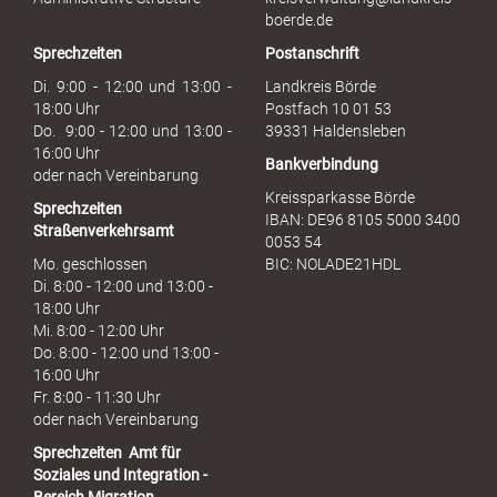
b
boerde.de
r
Sprechzeiten
Postanschrift
a
u
Di. 9:00 - 12:00 und 13:00 -
Landkreis Börde
c
18:00 Uhr
Postfach 10 01 53
h
Do. 9:00 - 12:00 und 13:00 -
39331 Haldensleben
16:00 Uhr
Bankverbindung
oder nach Vereinbarung
Kreissparkasse Börde
Sprechzeiten
IBAN: DE96 8105 5000 3400
Straßenverkehrsamt
0053 54
Mo. geschlossen
BIC: NOLADE21HDL
Di. 8:00 - 12:00 und 13:00 -
18:00 Uhr
Mi. 8:00 - 12:00 Uhr
Do. 8:00 - 12:00 und 13:00 -
16:00 Uhr
Fr. 8:00 - 11:30 Uhr
oder nach Vereinbarung
Sprechzeiten
Amt für
Soziales und Integration -