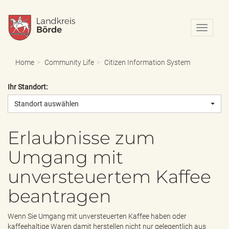
N
a
v
i
Home
Community Life
Citizen Information System
g
a
Ihr Standort:
t
i
Standort auswählen
o
n
e
Erlaubnisse zum
i
Umgang mit
n
-
unversteuertem Kaffee
/
a
beantragen
u
s
b
Wenn Sie Umgang mit unversteuerten Kaffee haben oder
l
kaffeehaltige Waren damit herstellen nicht nur gelegentlich aus