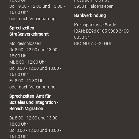
18:00 Uhr
Postfach 10 01 53
h
Do. 9:00 - 12:00 und 13:00 -
39331 Haldensleben
16:00 Uhr
Bankverbindung
oder nach Vereinbarung
Kreissparkasse Börde
Sprechzeiten
IBAN: DE96 8105 5000 3400
Straßenverkehrsamt
0053 54
Mo. geschlossen
BIC: NOLADE21HDL
Di. 8:00 - 12:00 und 13:00 -
18:00 Uhr
Mi. 8:00 - 12:00 Uhr
Do. 8:00 - 12:00 und 13:00 -
16:00 Uhr
Fr. 8:00 - 11:30 Uhr
oder nach Vereinbarung
Sprechzeiten
Amt für
Soziales und Integration -
Bereich Migration
Di. 8:00 - 12:00 und 13:00 -
18:00 Uhr
Do. 8:00 - 12:00 und 13:00 -
16:00 Uhr