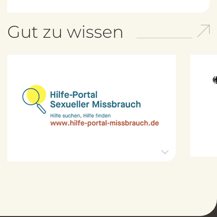
Gut zu wissen
H
i
l
f
e
-
P