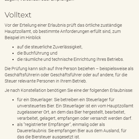
e
n
Volltext
d
e
Vor der Erteilung einer Erlaubnis prüft das örtliche zuständige
n
Hauptzollamt, ob bestimmte Anforderungen erfüllt sind, zum
Beispiel im Hinblick
auf die steuerliche Zuverlässigkeit,
die Buchführung und
die räumliche und technische Einrichtung Ihres Betriebs.
Die Prüfung kann sich auf Ihre Person beziehen – beispielsweise als
Geschäftsführerin oder Geschäftsführer oder auf andere, für die
Steuer relevante Personen in Ihrem Betrieb.
Je nach Konstellation benötigen Sie eine der folgenden Erlaubnisse:
für ein Steuerlager: Sie betreiben ein Steuerlager für
unversteuertes Bier. Ein Steuerlager ist ein vom Hauptzollamt
zugelassener Ort, an dem das Bier hergestellt, bearbeitet,
verarbeitet, gelagert, empfangen oder versandt werden darf.
als “registrierter Empfänger“, einmalig oder als
Dauererlaubnis: Sie empfangen Bier aus dem Ausland, für
das die Biersteuer ausgesetzt ist.