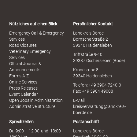
o
r
t
a
Nützliches auf einen Blick
Persönlicher Kontakt
l
S
Emergency Call & Emergency
Landkreis Börde
e
Services
Bornsche Straße 2
x
Road Closures
39340 Haldensleben
u
Veterinary Emergency
Triftstraße 9-10
e
Services
39387 Oschersleben (Bode)
l
Official Journal &
l
Announcements
Kronesruhe 8
e
Forms A-Z
39340 Haldensleben
r
Online Services
Telefon: +49 3904 7240-0
M
Press Releases
Fax: +49 3904 49008
i
Event Calendar
s
Open Jobs in Administration
E-Mail:
s
Administrative Structure
kreisverwaltung@landkreis-
b
boerde.de
r
Sprechzeiten
Postanschrift
a
u
Di. 9:00 - 12:00 und 13:00 -
Landkreis Börde
c