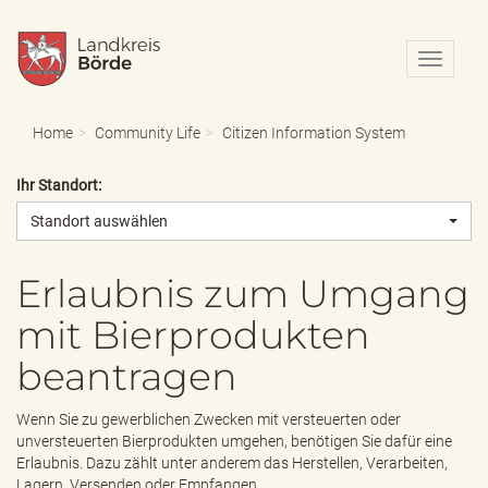
N
a
v
i
Home
Community Life
Citizen Information System
g
a
Ihr Standort:
t
i
Standort auswählen
o
n
e
Erlaubnis zum Umgang
i
mit Bierprodukten
n
-
beantragen
/
a
u
Wenn Sie zu gewerblichen Zwecken mit versteuerten oder
s
unversteuerten Bierprodukten umgehen, benötigen Sie dafür eine
b
Erlaubnis. Dazu zählt unter anderem das Herstellen, Verarbeiten,
l
Lagern, Versenden oder Empfangen.