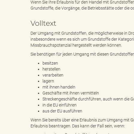
Wenn Sie Ihre Erlaubnis für den Handel mit Grundstoffen
Grundstoffe, die Vorgänge, die Betriebsstätte oder die 
e
e
Volltext
Der Umgang mit Grundstoffen, die möglicherweise in Dr
insbesondere wenn es sich um Grundstoffe der Kategori
n
r
Missbrauchspotenzial hergestellt werden können.
Sie benötigen für jeden Umgang mit diesen Grundstoffen ei
besitzen
herstellen
d
i
verarbeiten
lagern
mit ihnen handeln
Geschäfte mit ihnen vermitteln
e
n
Streckengeschäfte durchführen, auch wenn die Gr
in die EU einführen
aus der EU ausführen
Wenn Sie bereits über eine Erlaubnis zum Umgang mit G
s
g
Erlaubnis beantragen. Das kann der Fall sein, wenn: