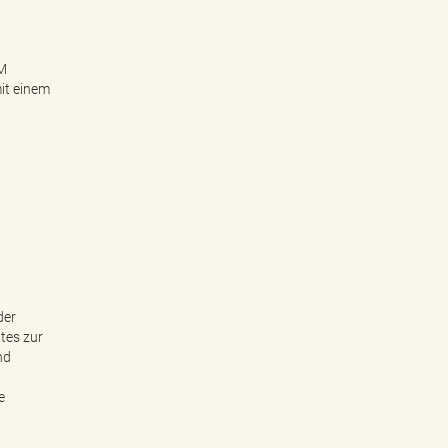
rM
it einem
der
tes zur
nd
e