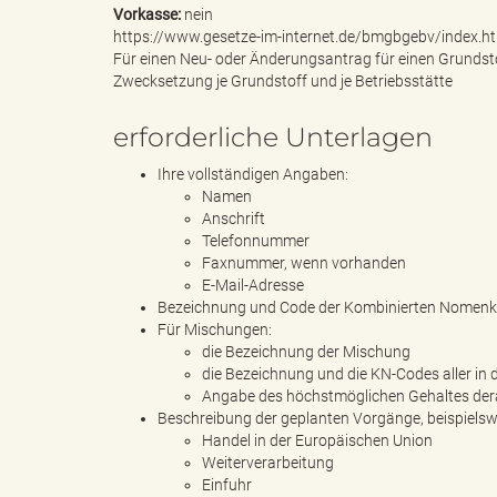
Vorkasse:
nein
https://www.gesetze-im-internet.de/bmgbgebv/index.h
Für einen Neu- oder Änderungsantrag für einen Grundsto
k
Zwecksetzung je Grundstoff und je Betriebsstätte
erforderliche Unterlagen
Ihre vollständigen Angaben:
r
Namen
Anschrift
Telefonnummer
Faxnummer, wenn vorhanden
e
E-Mail-Adresse
Bezeichnung und Code der Kombinierten Nomenkla
Für Mischungen:
die Bezeichnung der Mischung
die Bezeichnung und die KN-Codes aller in
i
Angabe des höchstmöglichen Gehaltes dera
Beschreibung der geplanten Vorgänge, beispielsw
Handel in der Europäischen Union
Weiterverarbeitung
s
Einfuhr