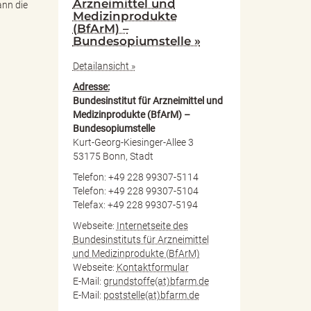
Arzneimittel und
ann die
Medizinprodukte
(BfArM) –
Bundesopiumstelle »
Detailansicht »
Adresse:
Bundesinstitut für Arzneimittel und
Medizinprodukte (BfArM) –
Bundesopiumstelle
Kurt-Georg-Kiesinger-Allee 3
53175 Bonn, Stadt
Telefon: +49 228 99307-5114
Telefon: +49 228 99307-5104
Telefax: +49 228 99307-5194
Webseite:
Internetseite des
Bundesinstituts für Arzneimittel
und Medizinprodukte (BfArM)
Webseite:
Kontaktformular
E-Mail:
grundstoffe(at)bfarm.de
E-Mail:
poststelle(at)bfarm.de