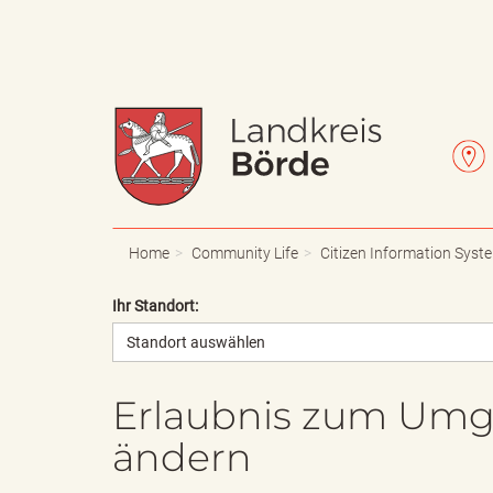
W
L
a
e
Home
Community Life
Citizen Information Syst
Ihr Standort:
Standort auswählen
p
t
Erlaubnis zum Umg
ändern
p
t