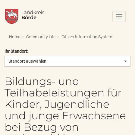
N
a
v
i
Home
Community Life
Citizen Information System
g
a
Ihr Standort:
t
i
Standort auswählen
o
n
e
Bildungs- und
i
Teilhabeleistungen für
n
-
Kinder, Jugendliche
/
a
und junge Erwachsene
u
s
bei Bezug von
b
l