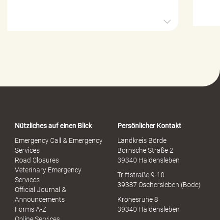
H
i
l
f
e
-
P
o
r
t
a
Nützliches auf einen Blick
Persönlicher Kontakt
l
S
Emergency Call & Emergency
Landkreis Börde
e
Services
Bornsche Straße 2
x
Road Closures
39340 Haldensleben
u
Veterinary Emergency
Triftstraße 9-10
e
Services
39387 Oschersleben (Bode)
l
Official Journal &
l
Announcements
Kronesruhe 8
e
Forms A-Z
39340 Haldensleben
r
Online Services