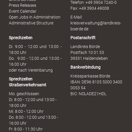
Telefon: +49 3904 7240-0
M
Press Releases
Fax: +49 3904 49008
i
Event Calendar
s
Open Jobs in Administration
E-Mail:
s
Administrative Structure
kreisverwaltung@landkreis-
b
boerde.de
r
Sprechzeiten
Postanschrift
a
u
Di. 9:00 - 12:00 und 13:00 -
Landkreis Börde
c
18:00 Uhr
Postfach 10 01 53
h
Do. 9:00 - 12:00 und 13:00 -
39331 Haldensleben
16:00 Uhr
Bankverbindung
oder nach Vereinbarung
Kreissparkasse Börde
Sprechzeiten
IBAN: DE96 8105 5000 3400
Straßenverkehrsamt
0053 54
Mo. geschlossen
BIC: NOLADE21HDL
Di. 8:00 - 12:00 und 13:00 -
18:00 Uhr
Mi. 8:00 - 12:00 Uhr
Do. 8:00 - 12:00 und 13:00 -
16:00 Uhr
Fr. 8:00 - 11:30 Uhr