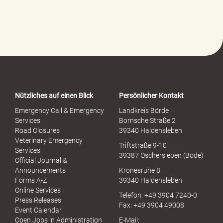
l
f
e
-
P
o
r
t
a
Nützliches auf einen Blick
Persönlicher Kontakt
l
S
Emergency Call & Emergency
Landkreis Börde
e
Services
Bornsche Straße 2
x
Road Closures
39340 Haldensleben
u
Veterinary Emergency
Triftstraße 9-10
e
Services
39387 Oschersleben (Bode)
l
Official Journal &
l
Announcements
Kronesruhe 8
e
Forms A-Z
39340 Haldensleben
r
Online Services
Telefon: +49 3904 7240-0
M
Press Releases
Fax: +49 3904 49008
i
Event Calendar
s
Open Jobs in Administration
E-Mail: