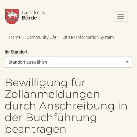
N
a
v
i
Home
Community Life
Citizen Information System
g
a
Ihr Standort:
t
i
Standort auswählen
o
n
e
Bewilligung für
i
Zollanmeldungen
n
-
durch Anschreibung in
/
a
der Buchführung
u
s
beantragen
b
l