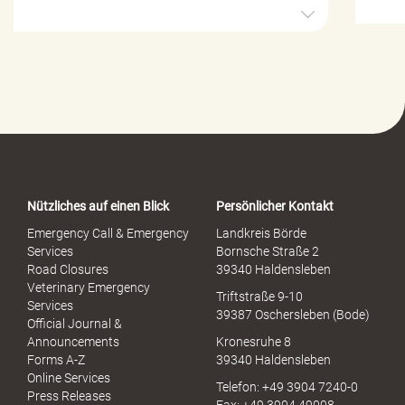
H
i
l
f
e
-
P
o
r
t
a
Nützliches auf einen Blick
Persönlicher Kontakt
l
S
Emergency Call & Emergency
Landkreis Börde
e
Services
Bornsche Straße 2
x
Road Closures
39340 Haldensleben
u
Veterinary Emergency
Triftstraße 9-10
e
Services
39387 Oschersleben (Bode)
l
Official Journal &
l
Announcements
Kronesruhe 8
e
Forms A-Z
39340 Haldensleben
r
Online Services
Telefon: +49 3904 7240-0
M
Press Releases