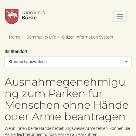
N
a
v
i
Home
Community Life
Citizen Information System
g
a
Ihr Standort:
t
i
Standort auswählen
o
n
e
Ausnahmegenehmigu
i
ng zum Parken für
n
-
Menschen ohne Hände
/
a
oder Arme beantragen
u
s
b
Wenn Ihnen beide Hände beziehungsweise Arme fehlen, können Sie
l
Parkerleichterungen für das Parken an Parkuhren,