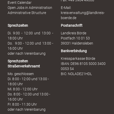
Fax: +49 3904 49008
i
Event Calendar
s
Open Jobs in Administration
E-Mail:
s
Administrative Structure
kreisverwaltung@landkreis-
b
boerde.de
r
Sprechzeiten
Postanschrift
a
u
Di. 9:00 - 12:00 und 13:00 -
Landkreis Börde
c
18:00 Uhr
Postfach 10 01 53
h
Do. 9:00 - 12:00 und 13:00 -
39331 Haldensleben
16:00 Uhr
Bankverbindung
oder nach Vereinbarung
Kreissparkasse Börde
Sprechzeiten
IBAN: DE96 8105 5000 3400
Straßenverkehrsamt
0053 54
Mo. geschlossen
BIC: NOLADE21HDL
Di. 8:00 - 12:00 und 13:00 -
18:00 Uhr
Mi. 8:00 - 12:00 Uhr
Do. 8:00 - 12:00 und 13:00 -
16:00 Uhr
Fr. 8:00 - 11:30 Uhr
oder nach Vereinbarung