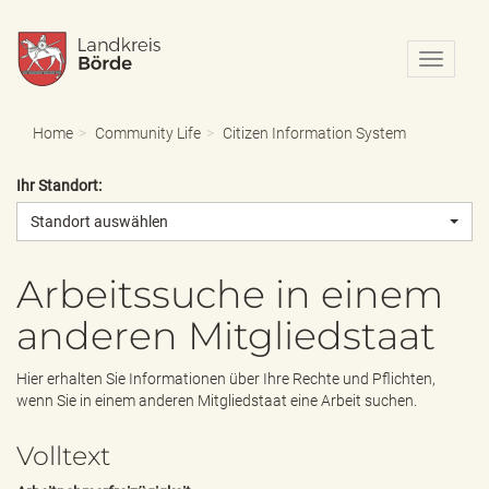
N
a
v
i
Home
Community Life
Citizen Information System
g
a
Ihr Standort:
t
i
Standort auswählen
o
n
e
Arbeitssuche in einem
i
anderen Mitgliedstaat
n
-
/
Hier erhalten Sie Informationen über Ihre Rechte und Pflichten,
a
wenn Sie in einem anderen Mitgliedstaat eine Arbeit suchen.
u
s
Volltext
b
l