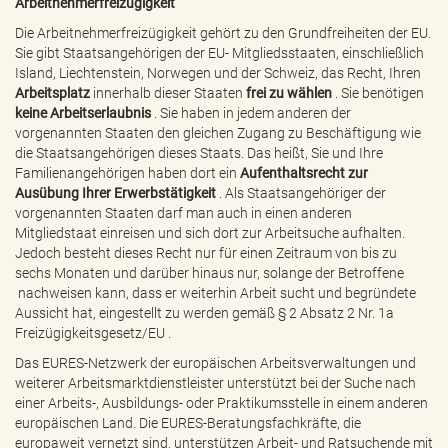
Arbeitnehmerfreizügigkeit
e
n
Die Arbeitnehmerfreizügigkeit gehört zu den Grundfreiheiten der EU.
d
Sie gibt Staatsangehörigen der EU- Mitgliedsstaaten, einschließlich
e
Island, Liechtenstein, Norwegen und der Schweiz, das Recht, Ihren
n
Arbeitsplatz
innerhalb dieser Staaten
frei zu wählen
. Sie benötigen
keine Arbeitserlaubnis
. Sie haben in jedem anderen der
vorgenannten Staaten den gleichen Zugang zu Beschäftigung wie
die Staatsangehörigen dieses Staats. Das heißt, Sie und Ihre
Familienangehörigen haben dort ein
Aufenthaltsrecht zur
Ausübung Ihrer Erwerbstätigkeit
. Als Staatsangehöriger der
vorgenannten Staaten darf man auch in einen anderen
Mitgliedstaat einreisen und sich dort zur Arbeitsuche aufhalten.
Jedoch besteht dieses Recht nur für einen Zeitraum von bis zu
sechs Monaten und darüber hinaus nur, solange der Betroffene
nachweisen kann, dass er weiterhin Arbeit sucht und begründete
Aussicht hat, eingestellt zu werden gemäß
§ 2 Absatz 2 Nr. 1a
Freizügigkeitsgesetz/EU
.
Das EURES-Netzwerk der europäischen Arbeitsverwaltungen und
weiterer Arbeitsmarktdienstleister unterstützt bei der Suche nach
einer Arbeits-, Ausbildungs- oder Praktikumsstelle in einem anderen
europäischen Land. Die EURES-Beratungsfachkräfte, die
europaweit vernetzt sind, unterstützen Arbeit- und Ratsuchende mit