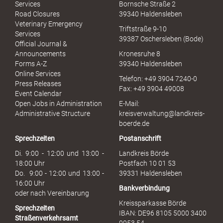
e
Services
Bornsche Straße 2
x
Road Closures
39340 Haldensleben
u
Veterinary Emergency
Triftstraße 9-10
e
Services
39387 Oschersleben (Bode)
l
Official Journal &
l
Announcements
Kronesruhe 8
e
Forms A-Z
39340 Haldensleben
r
Online Services
Telefon: +49 3904 7240-0
M
Press Releases
Fax: +49 3904 49008
i
Event Calendar
s
Open Jobs in Administration
E-Mail:
s
Administrative Structure
kreisverwaltung@landkreis-
b
boerde.de
r
Sprechzeiten
Postanschrift
a
u
Di. 9:00 - 12:00 und 13:00 -
Landkreis Börde
c
18:00 Uhr
Postfach 10 01 53
h
Do. 9:00 - 12:00 und 13:00 -
39331 Haldensleben
16:00 Uhr
Bankverbindung
oder nach Vereinbarung
Kreissparkasse Börde
Sprechzeiten
IBAN: DE96 8105 5000 3400
Straßenverkehrsamt