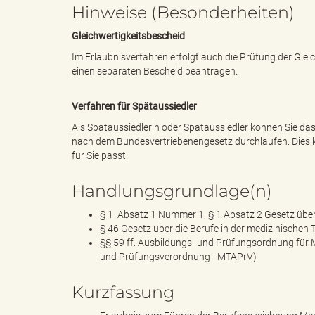
l
Hinweise (Besonderheiten)
Gleichwertigkeitsbescheid
Im Erlaubnisverfahren erfolgt auch die Prüfung der Gle
e
einen separaten Bescheid beantragen.
Verfahren für Spätaussiedler
Als Spätaussiedlerin oder Spätaussiedler können Sie d
a
nach dem Bundesvertriebenengesetz durchlaufen. Dies kö
für Sie passt.
Handlungsgrundlage(n)
d
§ 1 Absatz 1 Nummer 1, § 1 Absatz 2 Gesetz über
§ 46 Gesetz über die Berufe in der medizinischen
§§ 59 ff. Ausbildungs- und Prüfungsordnung für
und Prüfungsverordnung - MTAPrV)
s
Kurzfassung