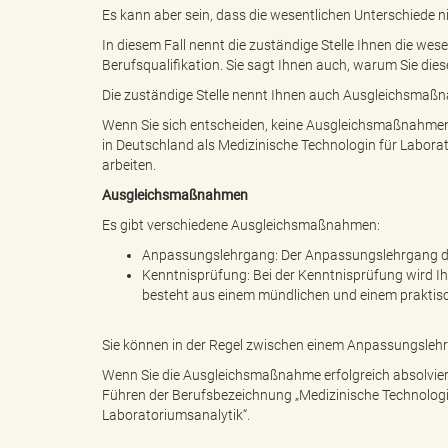
e
Es kann aber sein, dass die wesentlichen Unterschiede 
In diesem Fall nennt die zuständige Stelle Ihnen die we
Berufsqualifikation. Sie sagt Ihnen auch, warum Sie die
l
Die zuständige Stelle nennt Ihnen auch Ausgleichsmaßn
Wenn Sie sich entscheiden, keine Ausgleichsmaßnahmen z
in Deutschland als Medizinische Technologin für Labora
arbeiten.
i
Ausgleichsmaßnahmen
Es gibt verschiedene Ausgleichsmaßnahmen:
Anpassungslehrgang: Der Anpassungslehrgang da
n
Kenntnisprüfung: Bei der Kenntnisprüfung wird I
besteht aus einem mündlichen und einem praktisch
Sie können in der Regel zwischen einem Anpassungsleh
k
Wenn Sie die Ausgleichsmaßnahme erfolgreich absolviere
Führen der Berufsbezeichnung „Medizinische Technologin
Laboratoriumsanalytik“.