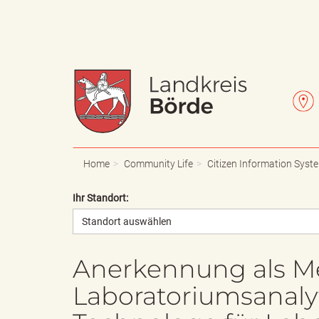
W
L
a
e
Home
Community Life
Citizen Information Syst
Ihr Standort:
Standort auswählen
p
t
Anerkennung als Me
Laboratoriumsanaly
p
t