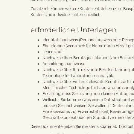
Zusätzlich können weitere Kosten entstehen (zum Beis
Kosten sind individuell unterschiedlich.
k
erforderliche Unterlagen
Identitätsnachweis (Personalausweis oder Reise
Eheurkunde (wenn sich Ihr Name durch Heirat geä
r
Lebenslauf
Nachweise Ihrer Berufsqualifikation (zum Beispie
Ausbildungsnachweise
Nachweise über Ihre relevante Berufserfahrung al
e
Technologe für Laboratoriumsanalytik
Nachweise über weitere relevante Kenntnisse für 
Medizinischer Technologe für Laboratoriumsanaly
Erklärung, dass Sie bislang noch keinen Antrag a
Vielleicht: Sie kommen aus einem Drittstaat und 
i
müssen Sie nachweisen: Sie wollen in Deutschland
Einreisevisums zur Erwerbstätigkeit, Bewerbungen
Geschäftskonzept oder ein Standortvermerk der Z
Diese Dokumente geben Sie meistens später ab. Die zustä
s