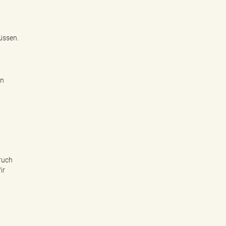
müssen.
en
ruch
ir