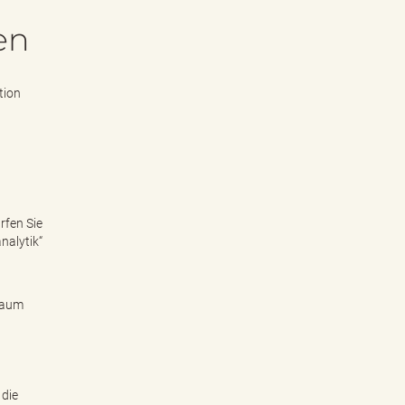
en
tion
rfen Sie
nalytik“
sraum
 die