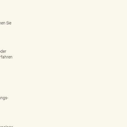
nen Sie
oder
rfahren
ungs-