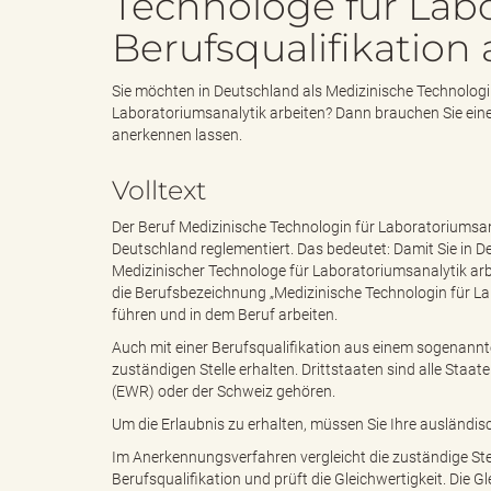
Technologe für Labo
Berufsqualifikation
e
e
Sie möchten in Deutschland als Medizinische Technologi
Laboratoriumsanalytik arbeiten? Dann brauchen Sie eine 
anerkennen lassen.
n
r
Volltext
Der Beruf Medizinische Technologin für Laboratoriumsan
Deutschland reglementiert. Das bedeutet: Damit Sie in 
d
i
Medizinischer Technologe für Laboratoriumsanalytik arbe
die Berufsbezeichnung „Medizinische Technologin für La
führen und in dem Beruf arbeiten.
Auch mit einer Berufsqualifikation aus einem sogenannte
e
n
zuständigen Stelle erhalten. Drittstaaten sind alle Sta
(EWR) oder der Schweiz gehören.
Um die Erlaubnis zu erhalten, müssen Sie Ihre ausländis
Im Anerkennungsverfahren vergleicht die zuständige Ste
s
g
Berufsqualifikation und prüft die Gleichwertigkeit. Die G