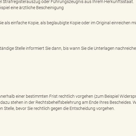
el Strafregisterauszug oder Führungszeugnis aus Ihrem Herkunftsstaat.
spiel eine ärztliche Bescheinigung
ie als einfache Kopie, als beglaubigte Kopie oder im Original einreichen 
ndige Stelle informiert Sie dann, bis wann Sie die Unterlagen nachreich
nnerhalb einer bestimmten Frist rechtlich vorgehen (zum Beispiel Widersp
s dazu stehen in der Rechtsbehelfsbelehrung am Ende Ihres Bescheides. W
n Stelle, bevor Sie rechtlich gegen die Entscheidung vorgehen.