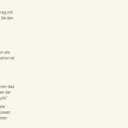
trag mit
 Sie den
on als
ation ist
Ihnen das
ren der
tik“.
die
müssen
iten