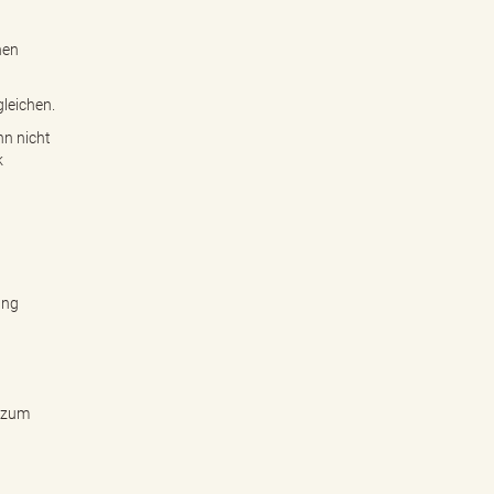
hen
leichen.
nn nicht
k
ung
s zum