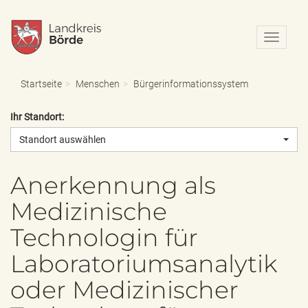
N
a
v
i
Startseite
Menschen
Bürgerinformationssystem
g
a
Ihr Standort:
t
i
Standort auswählen
o
n
e
Anerkennung als
i
Medizinische
n
-
Technologin für
/
a
Laboratoriumsanalytik
u
s
oder Medizinischer
b
l