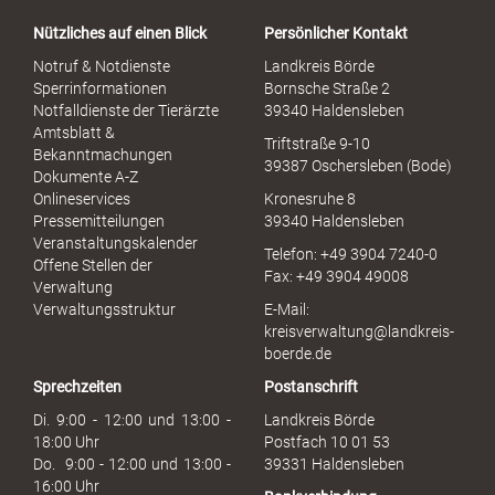
a
Nützliches auf einen Blick
Persönlicher Kontakt
l
S
Notruf & Notdienste
Landkreis Börde
e
Sperrinformationen
Bornsche Straße 2
x
Notfalldienste der Tierärzte
39340 Haldensleben
u
Amtsblatt &
Triftstraße 9-10
e
Bekanntmachungen
39387 Oschersleben (Bode)
l
Dokumente A-Z
l
Onlineservices
Kronesruhe 8
e
Pressemitteilungen
39340 Haldensleben
r
Veranstaltungskalender
Telefon: +49 3904 7240-0
M
Offene Stellen der
Fax: +49 3904 49008
i
Verwaltung
s
Verwaltungsstruktur
E-Mail:
s
kreisverwaltung@landkreis-
b
boerde.de
r
Sprechzeiten
Postanschrift
a
u
Di. 9:00 - 12:00 und 13:00 -
Landkreis Börde
c
18:00 Uhr
Postfach 10 01 53
h
Do. 9:00 - 12:00 und 13:00 -
39331 Haldensleben
16:00 Uhr