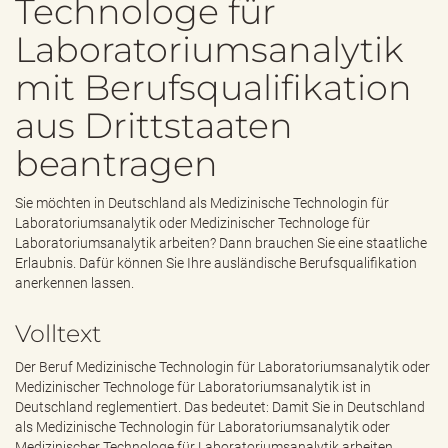
Technologe für
e
n
Laboratoriumsanalytik
d
e
mit Berufsqualifikation
n
aus Drittstaaten
beantragen
Sie möchten in Deutschland als Medizinische Technologin für
Laboratoriumsanalytik oder Medizinischer Technologe für
Laboratoriumsanalytik arbeiten? Dann brauchen Sie eine staatliche
Erlaubnis. Dafür können Sie Ihre ausländische Berufsqualifikation
anerkennen lassen.
Volltext
Der Beruf Medizinische Technologin für Laboratoriumsanalytik oder
Medizinischer Technologe für Laboratoriumsanalytik ist in
Deutschland reglementiert. Das bedeutet: Damit Sie in Deutschland
als Medizinische Technologin für Laboratoriumsanalytik oder
Medizinischer Technologe für Laboratoriumsanalytik arbeiten