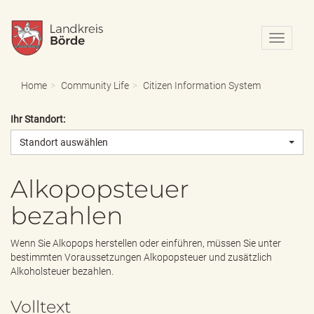
N
a
v
i
Home
Community Life
Citizen Information System
g
a
Ihr Standort:
t
i
Standort auswählen
o
n
e
Alkopopsteuer
i
bezahlen
n
-
/
Wenn Sie Alkopops herstellen oder einführen, müssen Sie unter
a
bestimmten Voraussetzungen Alkopopsteuer und zusätzlich
u
Alkoholsteuer bezahlen.
s
b
Volltext
l