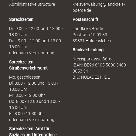
s
Administrative Structure
kreisverwaltung@landkreis-
b
boerde.de
r
Sprechzeiten
Postanschrift
a
u
Di. 9:00 - 12:00 und 13:00 -
Landkreis Börde
c
18:00 Uhr
Postfach 10 01 53
h
Do. 9:00 - 12:00 und 13:00 -
39331 Haldensleben
16:00 Uhr
Bankverbindung
oder nach Vereinbarung
Kreissparkasse Börde
Sprechzeiten
IBAN: DE96 8105 5000 3400
Straßenverkehrsamt
0053 54
Mo. geschlossen
BIC: NOLADE21HDL
Di. 8:00 - 12:00 und 13:00 -
18:00 Uhr
Mi. 8:00 - 12:00 Uhr
Do. 8:00 - 12:00 und 13:00 -
16:00 Uhr
Fr. 8:00 - 11:30 Uhr
oder nach Vereinbarung
Sprechzeiten
Amt für
Soziales und Integration -