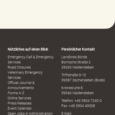
l
f
e
-
P
o
r
t
a
Nützliches auf einen Blick
Persönlicher Kontakt
l
S
Emergency Call & Emergency
Landkreis Börde
e
Services
Bornsche Straße 2
x
Road Closures
39340 Haldensleben
u
Veterinary Emergency
Triftstraße 9-10
e
Services
39387 Oschersleben (Bode)
l
Official Journal &
l
Announcements
Kronesruhe 8
e
Forms A-Z
39340 Haldensleben
r
Online Services
Telefon: +49 3904 7240-0
M
Press Releases
Fax: +49 3904 49008
i
Event Calendar
s
Open Jobs in Administration
E-Mail: