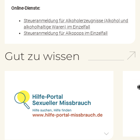
Online-Dienste:
Steueranmeldung für Alkoholerzeugnisse (Alkohol und
alkoholhaltige Waren) im Einzelfall
Steueranmeldung für Alkopops im Einzelfall
Gut zu wissen
H
i