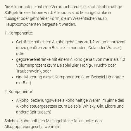
e
Die Alkopopsteuer ist eine Verbrauchsteuer, die auf alkoholhaltige
n
Süßgetränke erhoben wird. Alkopops sind Mischgetränke in
d
flüssiger oder gefrorener Form, die im Wesentlichen aus 2
e
Hauptkomponenten hergestellt werden:
n
1. Komponente:
Getränke mit einem Alkoholgehalt bis zu 1,2 Volumenprozent
(dazu gehören zum Beispiel Limonaden, Cola oder Wasser)
oder
gegorene Getränke mit einem Alkoholgehalt von mehr als 1,2
Volumenprozent (zum Beispiel Bier, Honig-, Frucht- oder
Traubenwein), oder
eine Mischung dieser Komponenten (zum Beispiel Limonade
mit Bier)
2. Komponente:
Alkohol beziehungsweise alkoholhaltige Waren im Sinne des
Alkoholsteuergesetzes (zum Beispiel Whisky, Gin, Liköre und
andere Spirituosen)
Solche alkoholhaltigen Mischgetränke fallen unter das
Alkopopsteuergesetz, wenn sie: