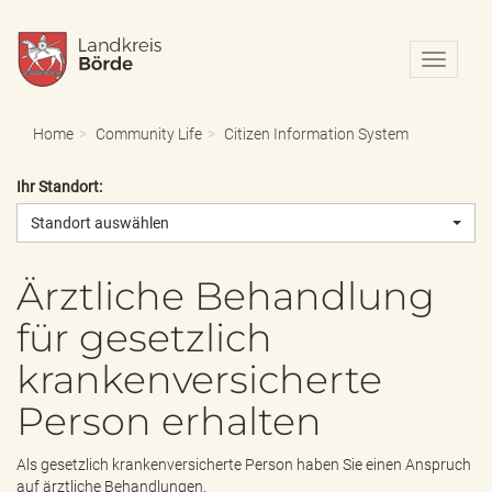
N
a
v
i
Home
Community Life
Citizen Information System
g
a
Ihr Standort:
t
i
Standort auswählen
o
n
e
Ärztliche Behandlung
i
für gesetzlich
n
-
krankenversicherte
/
a
Person erhalten
u
s
b
Als gesetzlich krankenversicherte Person haben Sie einen Anspruch
l
auf ärztliche Behandlungen.