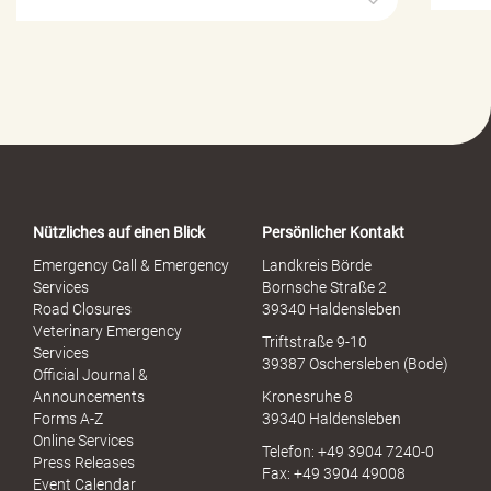
i
l
f
e
-
P
o
r
t
a
Nützliches auf einen Blick
Persönlicher Kontakt
l
S
Emergency Call & Emergency
Landkreis Börde
e
Services
Bornsche Straße 2
x
Road Closures
39340 Haldensleben
u
Veterinary Emergency
Triftstraße 9-10
e
Services
39387 Oschersleben (Bode)
l
Official Journal &
l
Announcements
Kronesruhe 8
e
Forms A-Z
39340 Haldensleben
r
Online Services
Telefon: +49 3904 7240-0
M
Press Releases
Fax: +49 3904 49008
i
Event Calendar