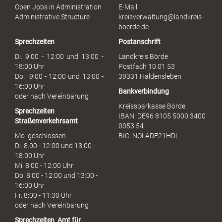
s
Open Jobs in Administration
E-Mail:
s
Administrative Structure
kreisverwaltung@landkreis-
b
boerde.de
r
Sprechzeiten
Postanschrift
a
u
Di. 9:00 - 12:00 und 13:00 -
Landkreis Börde
c
18:00 Uhr
Postfach 10 01 53
h
Do. 9:00 - 12:00 und 13:00 -
39331 Haldensleben
16:00 Uhr
Bankverbindung
oder nach Vereinbarung
Kreissparkasse Börde
Sprechzeiten
IBAN: DE96 8105 5000 3400
Straßenverkehrsamt
0053 54
Mo. geschlossen
BIC: NOLADE21HDL
Di. 8:00 - 12:00 und 13:00 -
18:00 Uhr
Mi. 8:00 - 12:00 Uhr
Do. 8:00 - 12:00 und 13:00 -
16:00 Uhr
Fr. 8:00 - 11:30 Uhr
oder nach Vereinbarung
Sprechzeiten
Amt für