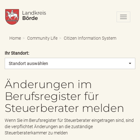
N
a
v
i
Home
Community Life
Citizen Information System
g
a
Ihr Standort:
t
i
Standort auswählen
o
n
e
Änderungen im
i
Berufsregister für
n
-
Steuerberater melden
/
a
u
Wenn Sie im Berufsregister für Steuerberater eingetragen sind, sind
s
die verpflichtet Änderungen an die zuständige
b
Steuerberaterkammer zu melden
l