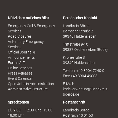
r
t
a
Nützliches auf einen Blick
Persönlicher Kontakt
l
S
Emergency Call & Emergency
Landkreis Börde
e
Services
Bornsche Straße 2
x
Road Closures
39340 Haldensleben
u
Veterinary Emergency
Triftstraße 9-10
e
Services
39387 Oschersleben (Bode)
l
Official Journal &
l
Announcements
Kronesruhe 8
e
Forms A-Z
39340 Haldensleben
r
Online Services
Telefon: +49 3904 7240-0
M
Press Releases
Fax: +49 3904 49008
i
Event Calendar
s
Open Jobs in Administration
E-Mail:
s
Administrative Structure
kreisverwaltung@landkreis-
b
boerde.de
r
Sprechzeiten
Postanschrift
a
u
Di. 9:00 - 12:00 und 13:00 -
Landkreis Börde
c
18:00 Uhr
Postfach 10 01 53