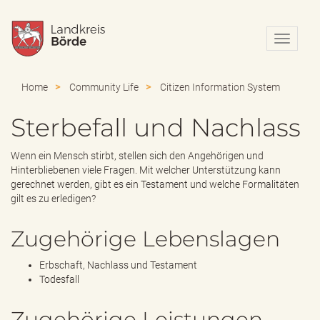
N
a
v
i
Home
Community Life
Citizen Information System
g
a
Sterbefall und Nachlass
t
i
o
Wenn ein Mensch stirbt, stellen sich den Angehörigen und
n
Hinterbliebenen viele Fragen. Mit welcher Unterstützung kann
e
gerechnet werden, gibt es ein Testament und welche Formalitäten
i
gilt es zu erledigen?
n
-
Zugehörige Lebenslagen
/
a
Erbschaft, Nachlass und Testament
u
Todesfall
s
b
l
Zugehörige Leistungen