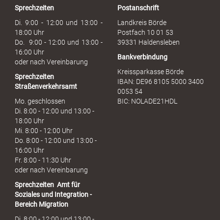
Sprechzeiten
Postanschrift
a
u
Di. 9:00 - 12:00 und 13:00 -
Landkreis Börde
c
18:00 Uhr
Postfach 10 01 53
h
Do. 9:00 - 12:00 und 13:00 -
39331 Haldensleben
16:00 Uhr
Bankverbindung
oder nach Vereinbarung
Kreissparkasse Börde
Sprechzeiten
IBAN: DE96 8105 5000 3400
Straßenverkehrsamt
0053 54
Mo. geschlossen
BIC: NOLADE21HDL
Di. 8:00 - 12:00 und 13:00 -
18:00 Uhr
Mi. 8:00 - 12:00 Uhr
Do. 8:00 - 12:00 und 13:00 -
16:00 Uhr
Fr. 8:00 - 11:30 Uhr
oder nach Vereinbarung
Sprechzeiten
Amt für
Soziales und Integration -
Bereich Migration
Di. 8:00 - 12:00 und 13:00 -