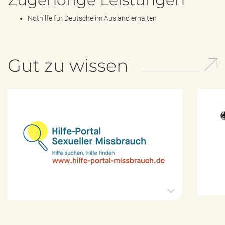
e
n
Nothilfe für Deutsche im Ausland erhalten
d
e
n
Gut zu wissen
H
i
l
f