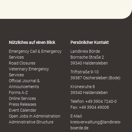
e
-
P
o
r
t
a
Nützliches auf einen Blick
Persönlicher Kontakt
l
S
Emergency Call & Emergency
Landkreis Börde
e
Services
Bornsche Straße 2
x
Road Closures
39340 Haldensleben
u
Veterinary Emergency
Triftstraße 9-10
e
Services
39387 Oschersleben (Bode)
l
Official Journal &
l
Announcements
Kronesruhe 8
e
Forms A-Z
39340 Haldensleben
r
Online Services
Telefon: +49 3904 7240-0
M
Press Releases
Fax: +49 3904 49008
i
Event Calendar
s
Open Jobs in Administration
E-Mail:
s
Administrative Structure
kreisverwaltung@landkreis-
b
boerde.de
r