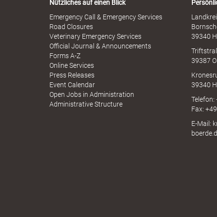
b
Nützliches auf einen Blick
Persönli
n
r
-
Emergency Call & Emergency Services
Landkrei
a
A
Road Closures
Bornsch
u
p
Veterinary Emergency Services
39340 H
B
c
p
Official Journal & Announcements
h
Triftstr
N
Forms A-Z
39387 O
I
Online Services
N
Press Releases
Kronesr
ö
A
Event Calendar
39340 H
Open Jobs in Administration
Telefon:
Administrative Structure
Fax: +4
E-Mail: 
r
boerde.
d
e