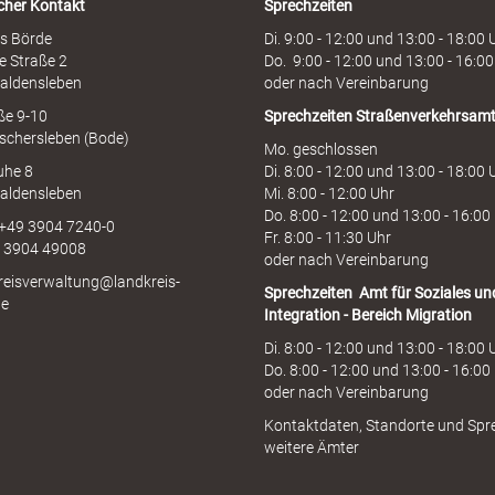
cher Kontakt
Sprechzeiten
n
e
s Börde
Di. 9:00 - 12:00 und 13:00 - 18:00 
e Straße 2
Do. 9:00 - 12:00 und 13:00 - 16:00
aldensleben
oder nach Vereinbarung
aße 9-10
Sprechzeiten
Straßenverkehrsam
schersleben (Bode)
Mo. geschlossen
uhe 8
Di. 8:00 - 12:00 und 13:00 - 18:00 
aldensleben
Mi. 8:00 - 12:00 Uhr
Do. 8:00 - 12:00 und 13:00 - 16:00
 +49 3904 7240-0
Fr. 8:00 - 11:30 Uhr
9 3904 49008
oder nach Vereinbarung
kreisverwaltung@landkreis-
Sprechzeiten
Amt für Soziales un
de
Integration - Bereich Migration
Di. 8:00 - 12:00 und 13:00 - 18:00 
Do. 8:00 - 12:00 und 13:00 - 16:00
oder nach Vereinbarung
Kontaktdaten, Standorte und Spr
weitere Ämter