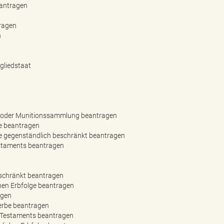
eantragen
tragen
n
gliedstaat
n- oder Munitionssammlung beantragen
e beantragen
e gegenständlich beschränkt beantragen
estaments beantragen
eschränkt beantragen
hen Erbfolge beantragen
agen
herbe beantragen
s Testaments beantragen