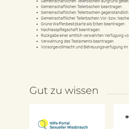
Gemeinschaftlichen Teilerbschein aufgrund geset
Gemeinschaftlichen Teilerbschein beantragen
Gemeinschaftlichen Teilerbschein gegenständlic
"
Gemeinschaftlicher Teilerbschein Vor- bzw. Nach
Grüne Waffenbesitzkarte als Erben beantragen
Nachlasspflegschaft beantragen
Rückgabe einer amtlich verwahrten Verfügung vo
Verwahrung des Testaments beantragen
L
Vorsorgevollmacht und Betreuungsverfügung im Ze
a
Gut zu wissen
n
H
i
d
l