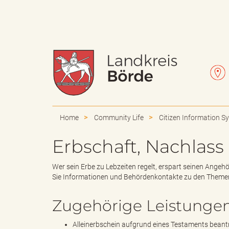
W
L
a
e
Home
Community Life
Citizen Information S
Erbschaft, Nachlas
p
t
Wer sein Erbe zu Lebzeiten regelt, erspart seinen Angehö
Sie Informationen und Behördenkontakte zu den Theme
Zugehörige Leistunge
p
t
Alleinerbschein aufgrund eines Testaments bean