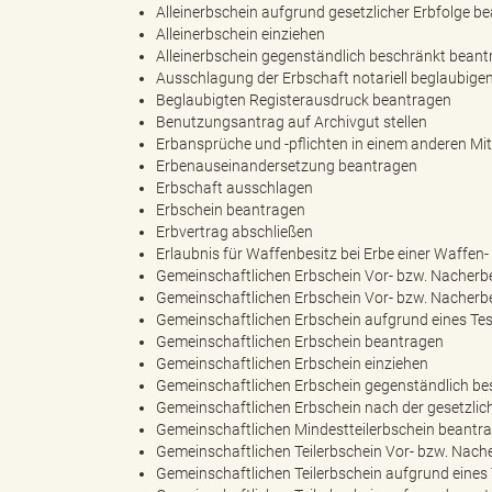
Alleinerbschein aufgrund gesetzlicher Erbfolge b
Alleinerbschein einziehen
Alleinerbschein gegenständlich beschränkt bean
e
e
Ausschlagung der Erbschaft notariell beglaubige
Beglaubigten Registerausdruck beantragen
Benutzungsantrag auf Archivgut stellen
Erbansprüche und -pflichten in einem anderen Mit
n
r
Erbenauseinandersetzung beantragen
Erbschaft ausschlagen
Erbschein beantragen
Erbvertrag abschließen
Erlaubnis für Waffenbesitz bei Erbe einer Waffe
d
i
Gemeinschaftlichen Erbschein Vor- bzw. Nacherb
Gemeinschaftlichen Erbschein Vor- bzw. Nacherb
Gemeinschaftlichen Erbschein aufgrund eines T
Gemeinschaftlichen Erbschein beantragen
e
n
Gemeinschaftlichen Erbschein einziehen
Gemeinschaftlichen Erbschein gegenständlich b
Gemeinschaftlichen Erbschein nach der gesetzlic
Gemeinschaftlichen Mindestteilerbschein beantr
Gemeinschaftlichen Teilerbschein Vor- bzw. Nac
s
g
Gemeinschaftlichen Teilerbschein aufgrund eine