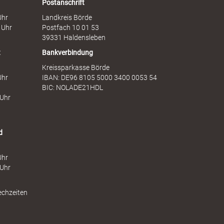
a
e
Postanschrift
u
n
Uhr
Landkreis Börde
e
s
 Uhr
Postfach 10 01 53
n
t
39331 Haldensleben
t
Bankverbindung
Kreissparkasse Börde
Uhr
IBAN: DE96 8105 5000 3400 0053 54
BIC: NOLADE21HDL
 Uhr
d
Uhr
 Uhr
echzeiten