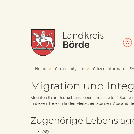
W
L
a
e
Home
Community Life
Citizen Information S
Migration und Integ
p
t
Möchten Sie in Deutschland leben und arbeiten? Suchen 
In diesem Bereich finden Menschen aus dem Ausland B
Zugehörige Lebenslag
p
t
Asyl