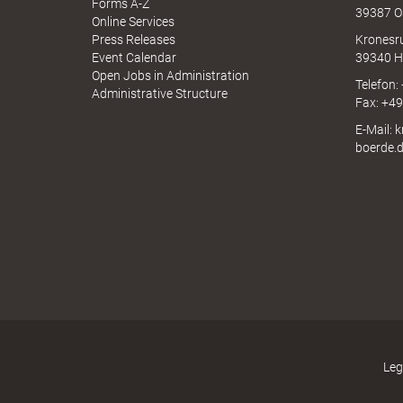
N
Forms A-Z
39387 O
I
Online Services
N
Press Releases
Kronesr
A
Event Calendar
39340 H
k
Open Jobs in Administration
Telefon:
Administrative Structure
Fax: +4
E-Mail: 
r
boerde.
e
i
Leg
s