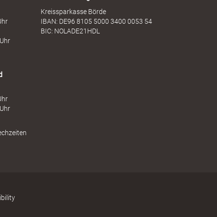
Kreissparkasse Börde
Uhr
IBAN: DE96 8105 5000 3400 0053 54
BIC: NOLADE21HDL
 Uhr
d
Uhr
 Uhr
echzeiten
bility