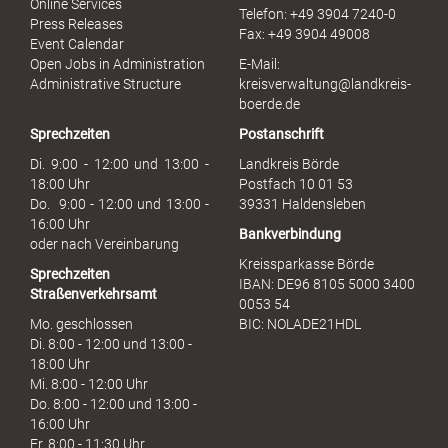
Online Services
Telefon: +49 3904 7240-0
M
Press Releases
Fax: +49 3904 49008
i
Event Calendar
s
Open Jobs in Administration
E-Mail:
s
Administrative Structure
kreisverwaltung@landkreis-
b
boerde.de
r
Sprechzeiten
Postanschrift
a
u
Di. 9:00 - 12:00 und 13:00 -
Landkreis Börde
c
18:00 Uhr
Postfach 10 01 53
h
Do. 9:00 - 12:00 und 13:00 -
39331 Haldensleben
16:00 Uhr
Bankverbindung
oder nach Vereinbarung
Kreissparkasse Börde
Sprechzeiten
IBAN: DE96 8105 5000 3400
Straßenverkehrsamt
0053 54
Mo. geschlossen
BIC: NOLADE21HDL
Di. 8:00 - 12:00 und 13:00 -
18:00 Uhr
Mi. 8:00 - 12:00 Uhr
Do. 8:00 - 12:00 und 13:00 -
16:00 Uhr
Fr. 8:00 - 11:30 Uhr