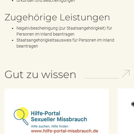
Urkunden und Bescheinigungen
e
n
d
Zugehörige Leistungen
e
n
Negativbescheinigung (zur Staatsangehörigkeit) für
Personen im Inland beantragen
Staatsangehörigkeitsausweis für Personen im Inland
beantragen
Gut zu wissen