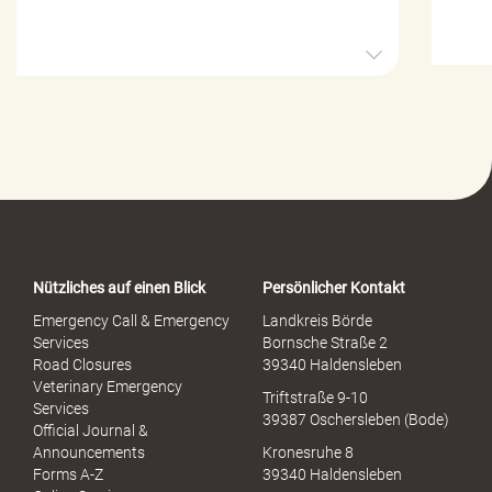
H
i
l
f
e
-
P
o
r
t
a
Nützliches auf einen Blick
Persönlicher Kontakt
l
S
Emergency Call & Emergency
Landkreis Börde
e
Services
Bornsche Straße 2
x
Road Closures
39340 Haldensleben
u
Veterinary Emergency
Triftstraße 9-10
e
Services
39387 Oschersleben (Bode)
l
Official Journal &
l
Announcements
Kronesruhe 8
e
Forms A-Z
39340 Haldensleben
r