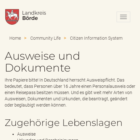
N
a
v
i
Home
Community Life
Citizen Information System
g
a
Ausweise und
t
i
Dokumente
o
n
e
Ihre Papiere bitte! In Deutschland herrscht Ausweispflicht. Das
i
bedeutet, dass Personen über 16 Jahre einen Personalausweis oder
n
einen Reisepass besitzen müssen. Und es gibt weit mehr Arten von
-
Ausweisen, Dokumenten und Urkunden, die beantragt, geändert
/
oder beglaubigt werden können.
a
u
Zugehörige Lebenslagen
s
b
Ausweise
l