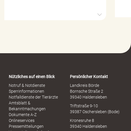
H
i
l
f
e
-
P
o
r
t
a
Nützliches auf einen Blick
Persönlicher Kontakt
l
S
Notruf & Notdienste
Landkreis Börde
e
Sperrinformationen
Bornsche Straße 2
x
Notfalldienste der Tierärzte
39340 Haldensleben
u
Amtsblatt &
Triftstraße 9-10
e
Bekanntmachungen
39387 Oschersleben (Bode)
l
Dokumente A-Z
l
Onlineservices
Kronesruhe 8
e
Pressemitteilungen
39340 Haldensleben
r