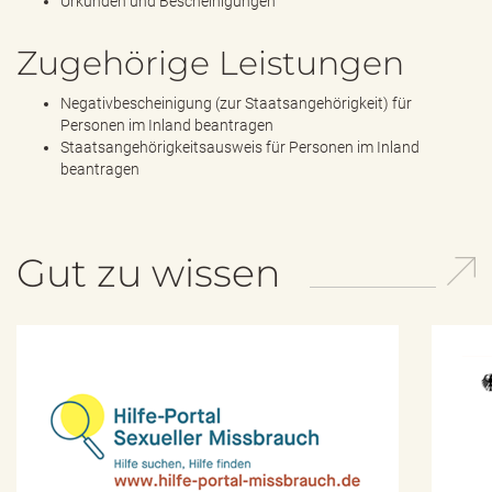
Urkunden und Bescheinigungen
e
n
d
Zugehörige Leistungen
e
n
Negativbescheinigung (zur Staatsangehörigkeit) für
Personen im Inland beantragen
Staatsangehörigkeitsausweis für Personen im Inland
beantragen
Gut zu wissen