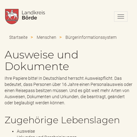
N
a
v
i
Startseite
Menschen
Bürgerinformationssystem
g
a
Ausweise und
t
i
Dokumente
o
n
e
Ihre Papiere bitte! In Deutschland herrscht Ausweispflicht. Das
i
bedeutet, dass Personen über 16 Jahre einen Personalausweis oder
n
einen Reisepass besitzen müssen. Und es gibt weit mehr Arten von
-
Ausweisen, Dokumenten und Urkunden, die beantragt, geändert
/
oder beglaubigt werden können.
a
u
Zugehörige Lebenslagen
s
b
Ausweise
l