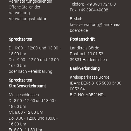
Veranstaltungskalender
Telefon: +49 3904 7240-0
M
Offene Stellen der
Fax: +49 3904 49008
i
Verwaltung
s
Verwaltungsstruktur
E-Mail:
s
kreisverwaltung@landkreis-
b
boerde.de
r
Sprechzeiten
Postanschrift
a
u
Di. 9:00 - 12:00 und 13:00 -
Landkreis Börde
c
18:00 Uhr
Postfach 10 01 53
h
Do. 9:00 - 12:00 und 13:00 -
39331 Haldensleben
16:00 Uhr
Bankverbindung
oder nach Vereinbarung
Kreissparkasse Börde
Sprechzeiten
IBAN: DE96 8105 5000 3400
Straßenverkehrsamt
0053 54
Mo. geschlossen
BIC: NOLADE21HDL
Di. 8:00 - 12:00 und 13:00 -
18:00 Uhr
Mi. 8:00 - 12:00 Uhr
Do. 8:00 - 12:00 und 13:00 -
16:00 Uhr
Fr. 8:00 - 11:30 Uhr