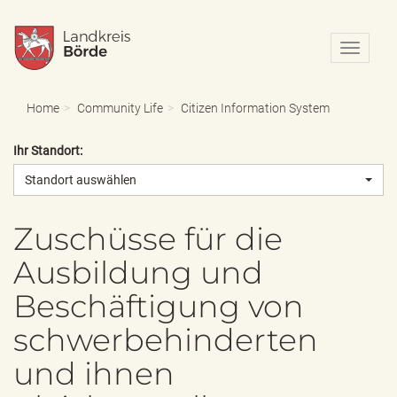
N
a
v
i
Home
Community Life
Citizen Information System
g
a
Ihr Standort:
t
i
Standort auswählen
o
n
e
Zuschüsse für die
i
Ausbildung und
n
-
Beschäftigung von
/
a
schwerbehinderten
u
s
und ihnen
b
l