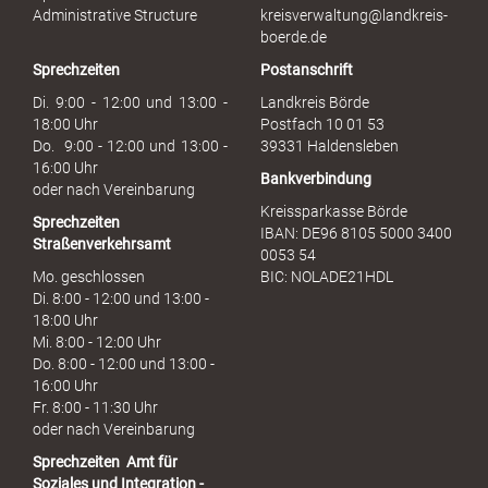
s
Administrative Structure
kreisverwaltung@landkreis-
b
boerde.de
r
Sprechzeiten
Postanschrift
a
u
Di. 9:00 - 12:00 und 13:00 -
Landkreis Börde
c
18:00 Uhr
Postfach 10 01 53
h
Do. 9:00 - 12:00 und 13:00 -
39331 Haldensleben
16:00 Uhr
Bankverbindung
oder nach Vereinbarung
Kreissparkasse Börde
Sprechzeiten
IBAN: DE96 8105 5000 3400
Straßenverkehrsamt
0053 54
Mo. geschlossen
BIC: NOLADE21HDL
Di. 8:00 - 12:00 und 13:00 -
18:00 Uhr
Mi. 8:00 - 12:00 Uhr
Do. 8:00 - 12:00 und 13:00 -
16:00 Uhr
Fr. 8:00 - 11:30 Uhr
oder nach Vereinbarung
Sprechzeiten
Amt für
Soziales und Integration -