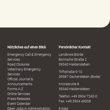
l
f
e
-
P
o
r
t
a
Nützliches auf einen Blick
Persönlicher Kontakt
l
S
Emergency Call & Emergency
Landkreis Börde
e
Services
Bornsche Straße 2
x
Road Closures
39340 Haldensleben
u
Veterinary Emergency
Triftstraße 9-10
e
Services
39387 Oschersleben (Bode)
l
Official Journal &
l
Announcements
Kronesruhe 8
e
Forms A-Z
39340 Haldensleben
r
Online Services
Telefon: +49 3904 7240-0
M
Press Releases
Fax: +49 3904 49008
i
Event Calendar
s
Open Jobs in Administration
E-Mail: