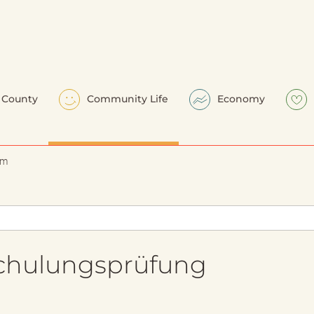
County
Community Life
Economy
em
chulungsprüfung