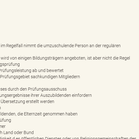
im Regelfall nimmt die umzuschulende Person an der regulären
rd von einigen Bildungsträgern angeboten, ist aber nicht die Regel
ngsprüfung
rüfungsleistung ab und bewertet
 Prüfungsgebiet sachkundigen Mitgliedern
sses durch den Prüfungsausschuss
fungsergebnisse ihrer Auszubildenden einfordern
 Übersetzung erstellt werden
h
ildenden, die Elternzeit genommen haben
rüfung
mer
h Land oder Bund
gkeit d es öffentlichen Dienstes oder von Religionsgemeinschaften des