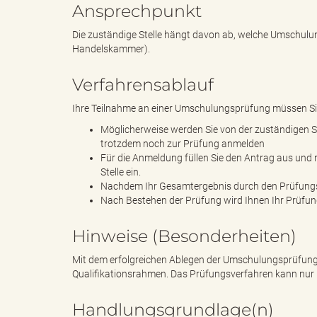
Ansprechpunkt
Die zuständige Stelle hängt davon ab, welche Umschulun
k
Handelskammer).
Verfahrensablauf
Ihre Teilnahme an einer Umschulungsprüfung müssen Sie 
r
Möglicherweise werden Sie von der zuständigen St
trotzdem noch zur Prüfung anmelden
Für die Anmeldung füllen Sie den Antrag aus und 
Stelle ein.
e
Nachdem Ihr Gesamtergebnis durch den Prüfungsaus
Nach Bestehen der Prüfung wird Ihnen Ihr Prüfu
Hinweise (Besonderheiten)
i
Mit dem erfolgreichen Ablegen der Umschulungsprüfung 
Qualifikationsrahmen. Das Prüfungsverfahren kann nur 
Handlungsgrundlage(n)
s