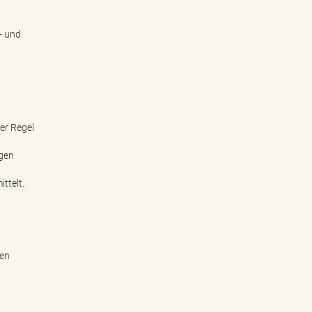
- und
er Regel
igen
ttelt.
hen