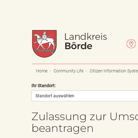
W
L
a
e
Home
Community Life
Citizen Information Syst
Ihr Standort:
Standort auswählen
p
t
Zulassung zur Ums
beantragen
p
t