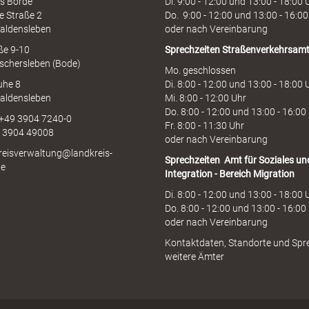
s Börde
Di. 9:00 - 12:00 und 13:00 - 18:00 
e Straße 2
Do. 9:00 - 12:00 und 13:00 - 16:00
aldensleben
oder nach Vereinbarung
aße 9-10
Sprechzeiten
Straßenverkehrsam
schersleben (Bode)
Mo. geschlossen
uhe 8
Di. 8:00 - 12:00 und 13:00 - 18:00 
aldensleben
Mi. 8:00 - 12:00 Uhr
Do. 8:00 - 12:00 und 13:00 - 16:00
 +49 3904 7240-0
Fr. 8:00 - 11:30 Uhr
9 3904 49008
oder nach Vereinbarung
kreisverwaltung@landkreis-
Sprechzeiten
Amt für Soziales un
de
Integration - Bereich Migration
Di. 8:00 - 12:00 und 13:00 - 18:00 
Do. 8:00 - 12:00 und 13:00 - 16:00
oder nach Vereinbarung
Kontaktdaten, Standorte und Spr
weitere Ämter