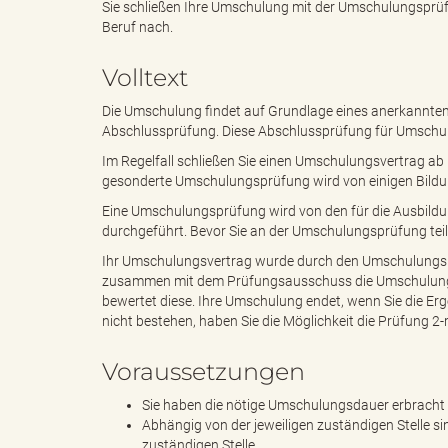
Sie schließen Ihre Umschulung mit der Umschulungsprüf
Beruf nach.
e
e
Volltext
Die Umschulung findet auf Grundlage eines anerkannten 
Abschlussprüfung. Diese Abschlussprüfung für Umschu
n
r
Im Regelfall schließen Sie einen Umschulungsvertrag ab
gesonderte Umschulungsprüfung wird von einigen Bildung
Eine Umschulungsprüfung wird von den für die Ausbildu
durchgeführt. Bevor Sie an der Umschulungsprüfung tei
d
i
Ihr Umschulungsvertrag wurde durch den Umschulungsbetr
zusammen mit dem Prüfungsausschuss die Umschulungs
bewertet diese. Ihre Umschulung endet, wenn Sie die 
nicht bestehen, haben Sie die Möglichkeit die Prüfung 2
e
n
Voraussetzungen
Sie haben die nötige Umschulungsdauer erbracht
s
g
Abhängig von der jeweiligen zuständigen Stelle sin
zuständigen Stelle.