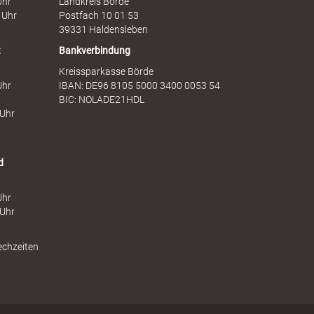
Uhr
Landkreis Börde
e
s
 Uhr
Postfach 10 01 53
n
t
39331 Haldensleben
t
Bankverbindung
Kreissparkasse Börde
Uhr
IBAN: DE96 8105 5000 3400 0053 54
BIC: NOLADE21HDL
 Uhr
d
Uhr
 Uhr
echzeiten