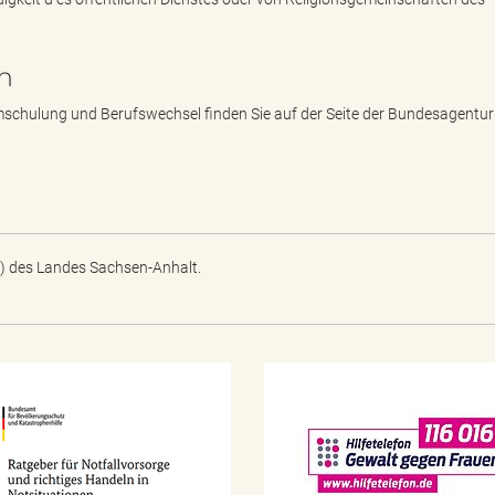
n
chulung und Berufswechsel finden Sie auf der Seite der Bundesagentur
) des Landes Sachsen-Anhalt.
N
o
t
f
a