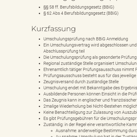
§§ 58 ff. Berufsbildungsgesetz (BBiG)
§ 62 Abs 4 Berufsbildungsgesetz (BBiG)
B
Kurzfassung
Umschulungsprüfung nach BBiG Anmeldung
Ein Umschulungsvertrag wird abgeschlossen und 
ö
Abschlussprüfung teil
Die Umschulungsprüfung als gesonderte Prüfung wi
Regional zuständige Stelle organisiert Umschulu
Ehrenamtlich tätiger Prüfungsausschuss nimmt P
Prüfungsausschuss besteht aus für das jeweilige
r
Zeugnisversand durch zuständige Stelle
Umschulung endet mit Bekanntgabe des Ergebni
Ausbildende Personen können Einsicht in die Prü
Das Zeugnis kann in englischer und französischer
2malige Wiederholung bei Nicht-Bestehen möglic
d
Keine Benachteiligung zur Zulassung von Auszub
Es gibt Prüfungsgebühren für die Umschulungsp
Zuständig: in der Regel eine verantwortliche Kam
Ausnahme: anderweitige Bestimmung durc
e
Au snahme: Umschulung hat in der Zuständi