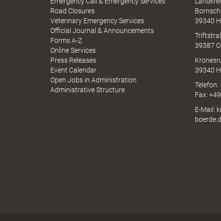
Emergency Call & Emergency Services
Landkrei
l
a
A
Road Closures
Bornsch
u
p
Veterinary Emergency Services
39340 H
c
p
Official Journal & Announcements
h
Triftstr
N
Forms A-Z
39387 O
e
I
Online Services
N
Press Releases
Kronesr
A
Event Calendar
39340 H
Open Jobs in Administration
Telefon:
Administrative Structure
a
Fax: +4
E-Mail: 
boerde.
d
s