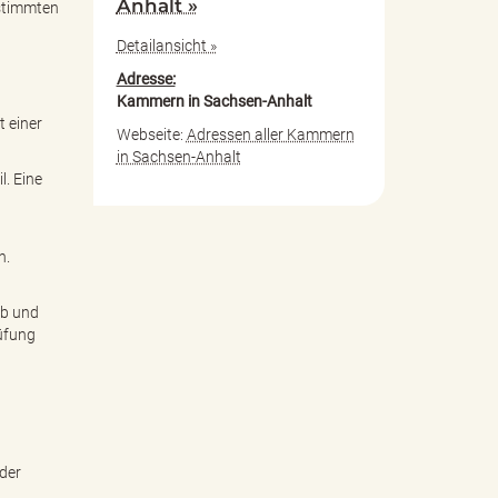
Anhalt »
estimmten
Detailansicht »
Adresse:
Kammern in Sachsen-Anhalt
t einer
Webseite:
Adressen aller Kammern
in Sachsen-Anhalt
l. Eine
n.
ab und
üfung
 der