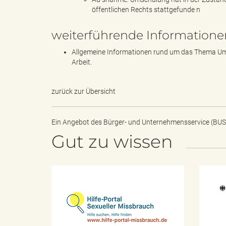
öffentlichen Rechts stattgefunde n
weiterführende Informatione
"
Allgemeine Informationen rund um das Thema Ums
Arbeit.
.
zurück zur Übersicht
Ein Angebot des
Bürger- und Unternehmensservice (BUS
T
Gut zu wissen
h
H
i
l
f
e