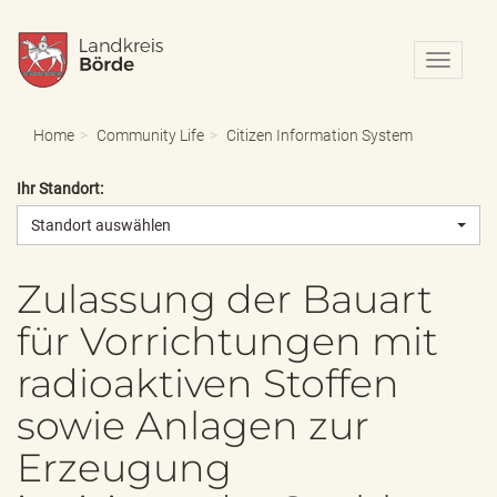
N
a
v
i
Home
Community Life
Citizen Information System
g
a
Ihr Standort:
t
i
Standort auswählen
o
n
e
Zulassung der Bauart
i
für Vorrichtungen mit
n
-
radioaktiven Stoffen
/
a
sowie Anlagen zur
u
s
Erzeugung
b
l