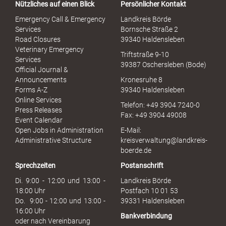
Nützliches auf einen Blick
Persönlicher Kontakt
l
S
Emergency Call & Emergency
Landkreis Börde
e
Services
Bornsche Straße 2
x
Road Closures
39340 Haldensleben
u
Veterinary Emergency
Triftstraße 9-10
e
Services
39387 Oschersleben (Bode)
l
Official Journal &
l
Announcements
Kronesruhe 8
e
Forms A-Z
39340 Haldensleben
r
Online Services
Telefon: +49 3904 7240-0
M
Press Releases
Fax: +49 3904 49008
i
Event Calendar
s
Open Jobs in Administration
E-Mail:
s
Administrative Structure
kreisverwaltung@landkreis-
b
boerde.de
r
Sprechzeiten
Postanschrift
a
u
Di. 9:00 - 12:00 und 13:00 -
Landkreis Börde
c
18:00 Uhr
Postfach 10 01 53
h
Do. 9:00 - 12:00 und 13:00 -
39331 Haldensleben
16:00 Uhr
Bankverbindung
oder nach Vereinbarung