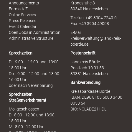
l
Announcements
Kronesruhe 8
e
Forms A-Z
39340 Haldensleben
r
Online Services
Telefon: +49 3904 7240-0
M
Press Releases
Fax: +49 3904 49008
i
Event Calendar
s
Open Jobs in Administration
E-Mail:
s
Administrative Structure
kreisverwaltung@landkreis-
b
boerde.de
r
Sprechzeiten
Postanschrift
a
u
Di. 9:00 - 12:00 und 13:00 -
Landkreis Börde
c
18:00 Uhr
Postfach 10 01 53
h
Do. 9:00 - 12:00 und 13:00 -
39331 Haldensleben
16:00 Uhr
Bankverbindung
oder nach Vereinbarung
Kreissparkasse Börde
Sprechzeiten
IBAN: DE96 8105 5000 3400
Straßenverkehrsamt
0053 54
Mo. geschlossen
BIC: NOLADE21HDL
Di. 8:00 - 12:00 und 13:00 -
18:00 Uhr
Mi. 8:00 - 12:00 Uhr