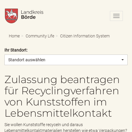
N
a
v
i
Home
Community Life
Citizen Information System
g
a
Ihr Standort:
t
i
Standort auswählen
o
n
e
Zulassung beantragen
i
für Recyclingverfahren
n
-
von Kunststoffen im
/
a
Lebensmittelkontakt
u
s
b
Sie wollen Kunststoffe recyceln und daraus
l
Lebensmittelkontaktmaterialien herstellen wie etwa Verpackungen?