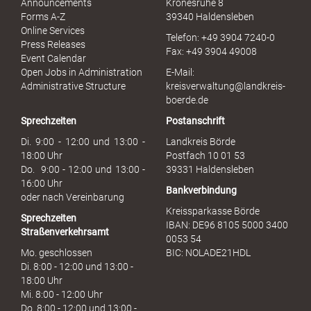
Announcements
Kronesruhe 8
e
Forms A-Z
39340 Haldensleben
r
Online Services
Telefon: +49 3904 7240-0
M
Press Releases
Fax: +49 3904 49008
i
Event Calendar
s
Open Jobs in Administration
E-Mail:
s
Administrative Structure
kreisverwaltung@landkreis-
b
boerde.de
r
Sprechzeiten
Postanschrift
a
u
Di. 9:00 - 12:00 und 13:00 -
Landkreis Börde
c
18:00 Uhr
Postfach 10 01 53
h
Do. 9:00 - 12:00 und 13:00 -
39331 Haldensleben
16:00 Uhr
Bankverbindung
oder nach Vereinbarung
Kreissparkasse Börde
Sprechzeiten
IBAN: DE96 8105 5000 3400
Straßenverkehrsamt
0053 54
Mo. geschlossen
BIC: NOLADE21HDL
Di. 8:00 - 12:00 und 13:00 -
18:00 Uhr
Mi. 8:00 - 12:00 Uhr
Do. 8:00 - 12:00 und 13:00 -