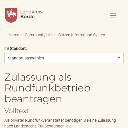
N
a
v
i
Home
Community Life
Citizen Information System
g
a
Ihr Standort:
t
i
Standort auswählen
o
n
e
Zulassung als
i
Rundfunkbetrieb
n
-
beantragen
/
a
u
Volltext
s
b
Als privater Rundfunkveranstalter benötigen Sie eine Zulassung
l
nach Landesrecht. Für Sendungen, die