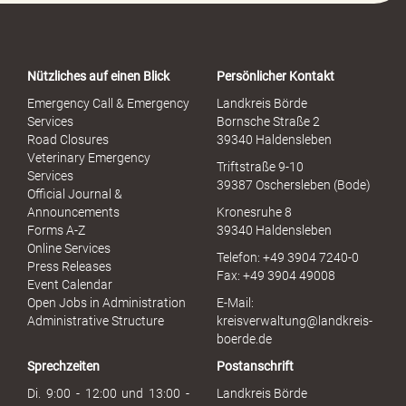
o
r
t
a
Nützliches auf einen Blick
Persönlicher Kontakt
l
S
Emergency Call & Emergency
Landkreis Börde
e
Services
Bornsche Straße 2
x
Road Closures
39340 Haldensleben
u
Veterinary Emergency
Triftstraße 9-10
e
Services
39387 Oschersleben (Bode)
l
Official Journal &
l
Announcements
Kronesruhe 8
e
Forms A-Z
39340 Haldensleben
r
Online Services
Telefon: +49 3904 7240-0
M
Press Releases
Fax: +49 3904 49008
i
Event Calendar
s
Open Jobs in Administration
E-Mail:
s
Administrative Structure
kreisverwaltung@landkreis-
b
boerde.de
r
Sprechzeiten
Postanschrift
a
u
Di. 9:00 - 12:00 und 13:00 -
Landkreis Börde
c