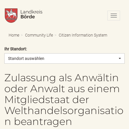
N
a
v
i
Home
Community Life
Citizen Information System
g
a
Ihr Standort:
t
i
Standort auswählen
o
n
e
Zulassung als Anwältin
i
oder Anwalt aus einem
n
-
Mitgliedstaat der
/
a
Welthandelsorganisatio
u
s
n beantragen
b
l