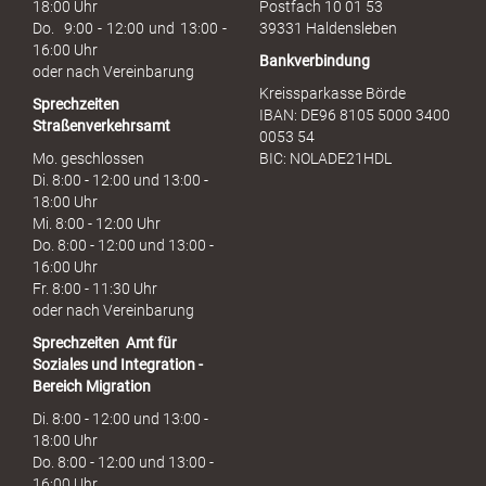
18:00 Uhr
Postfach 10 01 53
h
Do. 9:00 - 12:00 und 13:00 -
39331 Haldensleben
16:00 Uhr
Bankverbindung
oder nach Vereinbarung
Kreissparkasse Börde
Sprechzeiten
IBAN: DE96 8105 5000 3400
Straßenverkehrsamt
0053 54
Mo. geschlossen
BIC: NOLADE21HDL
Di. 8:00 - 12:00 und 13:00 -
18:00 Uhr
Mi. 8:00 - 12:00 Uhr
Do. 8:00 - 12:00 und 13:00 -
16:00 Uhr
Fr. 8:00 - 11:30 Uhr
oder nach Vereinbarung
Sprechzeiten
Amt für
Soziales und Integration -
Bereich Migration
Di. 8:00 - 12:00 und 13:00 -
18:00 Uhr
Do. 8:00 - 12:00 und 13:00 -
16:00 Uhr