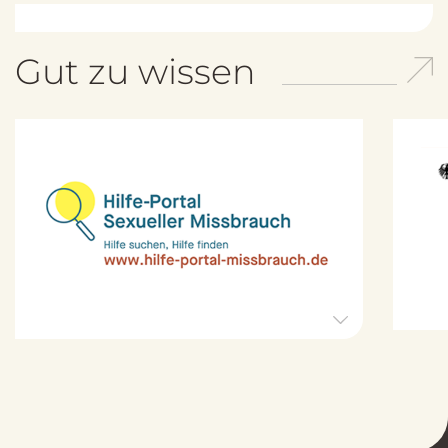
Gut zu wissen
H
i
l
f
e
-
P