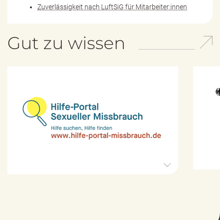
Zuverlässigkeit nach LuftSiG für Mitarbeiter:innen
Gut zu wissen
H
i
l
f
e
-