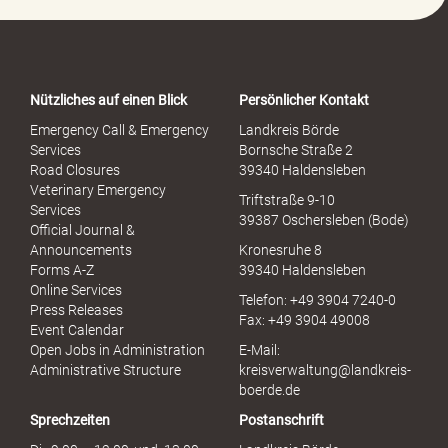
P
o
r
t
a
Nützliches auf einen Blick
Persönlicher Kontakt
l
S
Emergency Call & Emergency
Landkreis Börde
e
Services
Bornsche Straße 2
x
Road Closures
39340 Haldensleben
u
Veterinary Emergency
Triftstraße 9-10
e
Services
39387 Oschersleben (Bode)
l
Official Journal &
l
Announcements
Kronesruhe 8
e
Forms A-Z
39340 Haldensleben
r
Online Services
Telefon: +49 3904 7240-0
M
Press Releases
Fax: +49 3904 49008
i
Event Calendar
s
Open Jobs in Administration
E-Mail:
s
Administrative Structure
kreisverwaltung@landkreis-
b
boerde.de
r
Sprechzeiten
Postanschrift
a
u