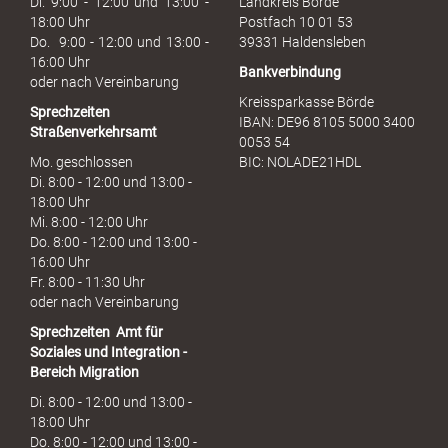
Di. 9:00 - 12:00 und 13:00 -
Landkreis Börde
c
18:00 Uhr
Postfach 10 01 53
h
Do. 9:00 - 12:00 und 13:00 -
39331 Haldensleben
16:00 Uhr
Bankverbindung
oder nach Vereinbarung
Kreissparkasse Börde
Sprechzeiten
IBAN: DE96 8105 5000 3400
Straßenverkehrsamt
0053 54
Mo. geschlossen
BIC: NOLADE21HDL
Di. 8:00 - 12:00 und 13:00 -
18:00 Uhr
Mi. 8:00 - 12:00 Uhr
Do. 8:00 - 12:00 und 13:00 -
16:00 Uhr
Fr. 8:00 - 11:30 Uhr
oder nach Vereinbarung
Sprechzeiten
Amt für
Soziales und Integration -
Bereich Migration
Di. 8:00 - 12:00 und 13:00 -
18:00 Uhr
Do. 8:00 - 12:00 und 13:00 -