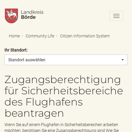
N
a
v
i
Home
Community Life
Citizen Information System
g
a
Ihr Standort:
t
i
Standort auswählen
o
n
e
Zugangsberechtigung
i
für Sicherheitsbereiche
n
-
des Flughafens
/
a
beantragen
u
s
b
Wenn Sie auf einem Flughafen in Sicherheitsbereichen arbeiten
l
möchten, benötigen Sie eine Zugangsberechtigung sind Wie Sie