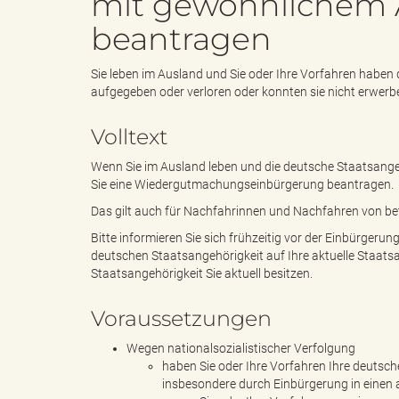
mit gewöhnlichem 
beantragen
e
e
Sie leben im Ausland und Sie oder Ihre Vorfahren haben
aufgegeben oder verloren oder konnten sie nicht erwe
n
r
Volltext
Wenn Sie im Ausland leben und die deutsche Staatsange
Sie eine Wiedergutmachungseinbürgerung beantragen.
d
i
Das gilt auch für Nachfahrinnen und Nachfahren von be
Bitte informieren Sie sich frühzeitig vor der Einbürgeru
deutschen Staatsangehörigkeit auf Ihre aktuelle Staatsa
Staatsangehörigkeit Sie aktuell besitzen.
e
n
Voraussetzungen
Wegen nationalsozialistischer Verfolgung
haben Sie oder Ihre Vorfahren Ihre deutsc
s
g
insbesondere durch Einbürgerung in einen 