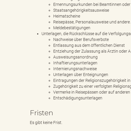
Ernennungsurkunden bei Beamtinnen ode
Staatsangehörigkeitsausweise
Heimatscheine
Reisepässe, Personalausweise und andere 
B
Meldebestätigungen
Unterlagen, die Rückschlüsse auf die Verfolgun
Nachweise über Berufsverbote
Entlassung aus dem öffentlichen Dienst
ö
Entziehung der Zulassung als Ärztin oder
Ausweisungsanordnung
Inhaftierungsunterlagen
Internierungsnachweise
Unterlagen über Enteignungen
r
Eintragungen der Religionszugehörigkeit i
Zugehörigkeit zu einer verfolgten Religion
Vermerke in Reisepässen oder auf andere
Entschädigungsunterlagen
d
Fristen
Es gibt keine Frist.
e