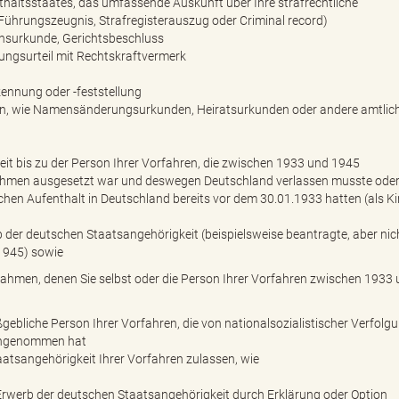
thaltsstaates, das umfassende Auskunft über Ihre strafrechtliche
 Führungszeugnis, Strafregisterauszug oder Criminal record)
nsurkunde, Gerichtsbeschluss
ungsurteil mit Rechtskraftvermerk
ennung oder -feststellung
n, wie Namensänderungsurkunden, Heiratsurkunden oder andere amtlic
t bis zu der Person Ihrer Vorfahren, die zwischen 1933 und 1945
ahmen ausgesetzt war und deswegen Deutschland verlassen musste ode
chen Aufenthalt in Deutschland bereits vor dem 30.01.1933 hatten (als K
er deutschen Staatsangehörigkeit (beispielsweise beantragte, aber nic
1945) sowie
hmen, denen Sie selbst oder die Person Ihrer Vorfahren zwischen 1933
bliche Person Ihrer Vorfahren, die von nationalsozialistischer Verfolg
 angenommen hat
aatsangehörigkeit Ihrer Vorfahren zulassen, wie
rwerb der deutschen Staatsangehörigkeit durch Erklärung oder Option