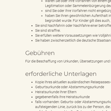
waren Sie oder Ihre Vorfahren von einem g
Legitimation oder Sammeleinbürgerung de
sind Sie oder Ihre Vorfahren nicht eingeb
"
haben Sie Ihren gewöhnlichen Aufenthalt i
begründet wurde. Für Kinder gilt dies auc
Sie sind Nachfahrin oder Nachfahre einer betroff
Sie sind straffrei.
Sie erfüllen weitere Voraussetzungen wie Volljährig
L
Sie haben zwischenzeitlich die deutsche Staatsan
Gebühren
a
Für die Beschaffung von Urkunden, Übersetzungen und
erforderliche Unterlagen
Kopie Ihres aktuellen ausländischen Reisepasse
n
Geburtsurkunde oder Abstammungsurkunde
Heiratsurkunde Ihrer Eltern
gegebenenfalls Ihre Heiratsurkunde
falls vorhanden: Geburts- oder Abstammungsurkun
d
aufsteigenden Linie, zurück bis zu der Person, d