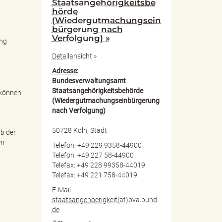
Staatsangehörigkeitsbe
hörde
(Wiedergutmachungsein
bürgerung nach
Verfolgung) »
ung
Detailansicht »
Adresse:
Bundesverwaltungsamt
Staatsangehörigkeitsbehörde
 können
(Wiedergutmachungseinbürgerung
nach Verfolgung)
50728 Köln, Stadt
rb der
en
Telefon: +49 229 9358-44900
Telefon: +49 227 58-44900
Telefax: +49 228 99358-44019
Telefax: +49 221 758-44019
E-Mail:
staatsangehoerigkeit(at)bva.bund.
de