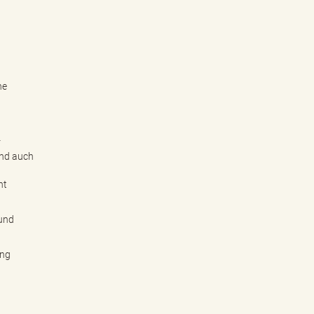
he
r
ind auch
ht
 und
ung