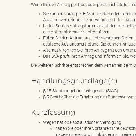
e
Wenn Sie den Antrag per Post oder persönlich stellen m
Sie können vorab per E-Mail, Telefon oder in eine
Auslandsvertretung alle notwendigen Informatione
Laden Sie das Antragsformular auf der Internetse
l
des Antragsformulars unterstützen.
Füllen Sie den Antrag aus, unterschreiben Sie ih
deutsche Auslandsvertretung. Sie können ihn auc
Alternativ können Sie Ihren Antrag mit den Unterl
i
Das BVA prüft Ihren Antrag und informiert Sie, w
Die weiteren Schritte entsprechen dem Verfahren beim O
Handlungsgrundlage(n)
n
§ 15 Staatsangehörigkeitsgesetz (StAG)
§ 5 Gesetz über die Errichtung des Bundesverw
k
Kurzfassung
Wegen nationalsozialistischer Verfolgung
haben Sie oder Ihre Vorfahren Ihre deutsc
insbesondere durch Einbürgerung in einen 