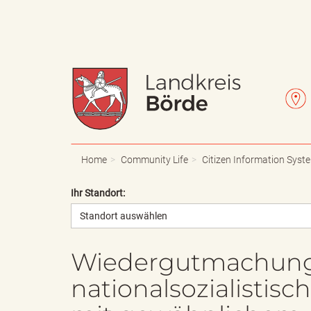
W
L
a
e
Home
Community Life
Citizen Information Syst
Ihr Standort:
Standort auswählen
p
t
Wiedergutmachung
nationalsozialistis
p
t