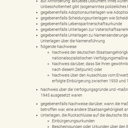
auf Anforderung: aktuelles Dokument Ihres Aufen
Unbescholtenheit gibt (sogenanntes polizeiliches
gegebenenfalls Adoptionsunterlagen wie Adoptio
gegebenenfalls Scheidungsunterlagen wie Scheid
k
gegebenenfalls Lebenspartnerschaftsurkunde
gegebenenfalls Unterlagen zur Vaterschaftsanerk
gegebenenfalls Unterlagen zu Namensänderunge
Unterlagen über die Namensführung
r
folgende Nachweise:
Nachweis der deutschen Staatsangehörigkei
nationalsozialistischen Verfolgungsmaßn
Nachweis darüber, dass Sie Ihren gewöhnli
nach diesem Zeitpunkt) oder
e
Nachweis über den Ausschluss vom Erwerb d
erfolgte Einbürgerung zwischen 1933 und 
Nachweis über die Verfolgungsgründe und -maßna
1945 ausgesetzt waren
i
gegebenenfalls Nachweise darüber, wann die maßge
betroffen war, eine andere Staatsangehörigkeit
Unterlagen, die Rückschlüsse auf die deutsche St
Einbürgerungsurkunden
s
Bescheinigungen oder Urkunden über den E