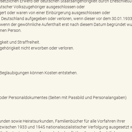
esetzlichen Erwerb der deutschen Staatsangehörigkeit durch Eheschließu
utscher Volkszugehöriger ausgeschlossen oder
ürgert oder waren von einer Einbürgerung ausgeschlossen oder
n Deutschland aufgegeben oder verloren, wenn dieser vor dem 30.01.193
h, wenn der gewöhnliche Aufenthalt erst nach diesem Datum begründet wu
enen Person.
keit und Straffreiheit.
gehörigkeit nicht erworben oder verloren.
 Beglaubigungen können Kosten entstehen.
s oder Personaldokumentes (Seiten mit Passbild und Personalangaben)
den sowie Heiratsurkunden, Familienbücher für alle Vorfahren Ihrer
ie zwischen 1933 und 1945 nationalsozialistischer Verfolgung ausgesetzt 