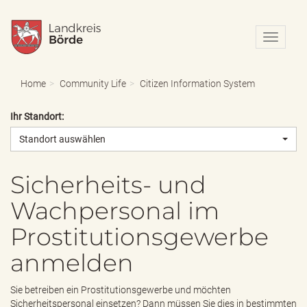
N
a
v
i
Home
Community Life
Citizen Information System
g
a
Ihr Standort:
t
i
Standort auswählen
o
n
e
Sicherheits- und
i
Wachpersonal im
n
-
Prostitutionsgewerbe
/
a
anmelden
u
s
b
Sie betreiben ein Prostitutionsgewerbe und möchten
l
Sicherheitspersonal einsetzen? Dann müssen Sie dies in bestimmten