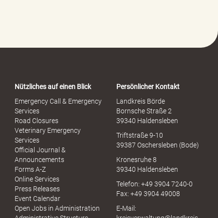
l
f
e
-
P
o
r
t
a
Nützliches auf einen Blick
Persönlicher Kontakt
l
S
Emergency Call & Emergency
Landkreis Börde
e
Services
Bornsche Straße 2
x
Road Closures
39340 Haldensleben
u
Veterinary Emergency
Triftstraße 9-10
e
Services
39387 Oschersleben (Bode)
l
Official Journal &
l
Announcements
Kronesruhe 8
e
Forms A-Z
39340 Haldensleben
r
Online Services
Telefon: +49 3904 7240-0
M
Press Releases
Fax: +49 3904 49008
i
Event Calendar
s
Open Jobs in Administration
E-Mail:
s