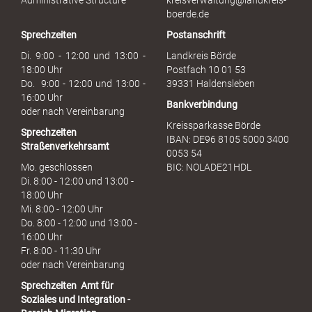
Administrative Structure
kreisverwaltung@landkreis-
b
boerde.de
r
Sprechzeiten
Postanschrift
a
u
Di. 9:00 - 12:00 und 13:00 -
Landkreis Börde
c
18:00 Uhr
Postfach 10 01 53
h
Do. 9:00 - 12:00 und 13:00 -
39331 Haldensleben
16:00 Uhr
Bankverbindung
oder nach Vereinbarung
Kreissparkasse Börde
Sprechzeiten
IBAN: DE96 8105 5000 3400
Straßenverkehrsamt
0053 54
Mo. geschlossen
BIC: NOLADE21HDL
Di. 8:00 - 12:00 und 13:00 -
18:00 Uhr
Mi. 8:00 - 12:00 Uhr
Do. 8:00 - 12:00 und 13:00 -
16:00 Uhr
Fr. 8:00 - 11:30 Uhr
oder nach Vereinbarung
Sprechzeiten
Amt für
Soziales und Integration -