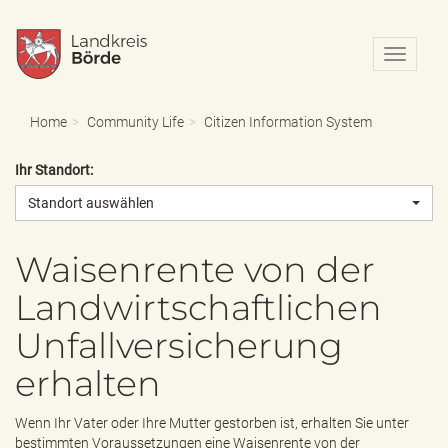
N
a
v
i
Home
Community Life
Citizen Information System
g
a
Ihr Standort:
t
i
Standort auswählen
o
n
e
Waisenrente von der
i
Landwirtschaftlichen
n
-
Unfallversicherung
/
a
erhalten
u
s
b
Wenn Ihr Vater oder Ihre Mutter gestorben ist, erhalten Sie unter
l
bestimmten Voraussetzungen eine Waisenrente von der