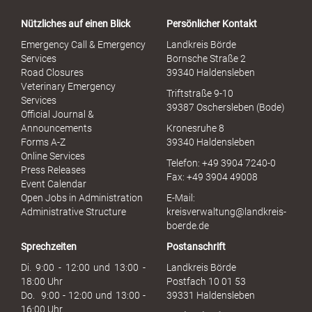
a
Nützliches auf einen Blick
Persönlicher Kontakt
l
S
Emergency Call & Emergency
Landkreis Börde
e
Services
Bornsche Straße 2
x
Road Closures
39340 Haldensleben
u
Veterinary Emergency
Triftstraße 9-10
e
Services
39387 Oschersleben (Bode)
l
Official Journal &
l
Announcements
Kronesruhe 8
e
Forms A-Z
39340 Haldensleben
r
Online Services
Telefon: +49 3904 7240-0
M
Press Releases
Fax: +49 3904 49008
i
Event Calendar
s
Open Jobs in Administration
E-Mail:
s
Administrative Structure
kreisverwaltung@landkreis-
b
boerde.de
r
Sprechzeiten
Postanschrift
a
u
Di. 9:00 - 12:00 und 13:00 -
Landkreis Börde
c
18:00 Uhr
Postfach 10 01 53
h
Do. 9:00 - 12:00 und 13:00 -
39331 Haldensleben
16:00 Uhr