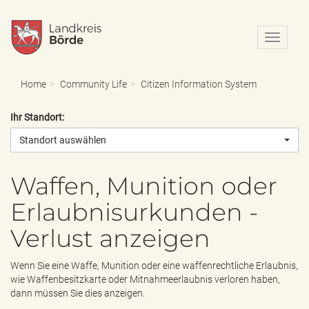
N
a
v
i
Home
Community Life
Citizen Information System
g
a
Ihr Standort:
t
i
Standort auswählen
o
n
e
Waffen, Munition oder
i
Erlaubnisurkunden -
n
-
Verlust anzeigen
/
a
u
Wenn Sie eine Waffe, Munition oder eine waffenrechtliche Erlaubnis,
s
wie Waffenbesitzkarte oder Mitnahmeerlaubnis verloren haben,
b
dann müssen Sie dies anzeigen.
l