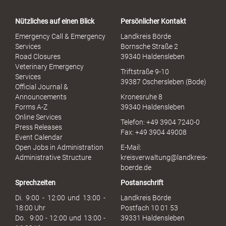
t
a
Nützliches auf einen Blick
Persönlicher Kontakt
l
S
Emergency Call & Emergency
Landkreis Börde
e
Services
Bornsche Straße 2
x
Road Closures
39340 Haldensleben
u
Veterinary Emergency
Triftstraße 9-10
e
Services
39387 Oschersleben (Bode)
l
Official Journal &
l
Announcements
Kronesruhe 8
e
Forms A-Z
39340 Haldensleben
r
Online Services
Telefon: +49 3904 7240-0
M
Press Releases
Fax: +49 3904 49008
i
Event Calendar
s
Open Jobs in Administration
E-Mail:
s
Administrative Structure
kreisverwaltung@landkreis-
b
boerde.de
r
Sprechzeiten
Postanschrift
a
u
Di. 9:00 - 12:00 und 13:00 -
Landkreis Börde
c
18:00 Uhr
Postfach 10 01 53
h
Do. 9:00 - 12:00 und 13:00 -
39331 Haldensleben