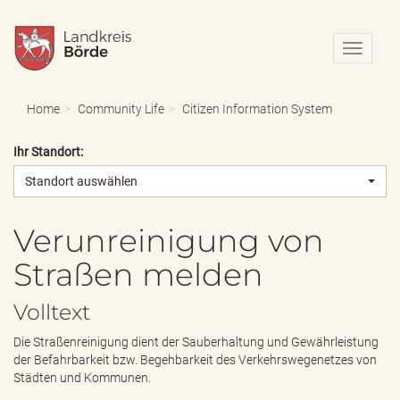
N
a
v
i
Home
Community Life
Citizen Information System
g
a
Ihr Standort:
t
i
Standort auswählen
o
n
e
Verunreinigung von
i
Straßen melden
n
-
/
Volltext
a
u
Die Straßenreinigung dient der Sauberhaltung und Gewährleistung
s
der Befahrbarkeit bzw. Begehbarkeit des Verkehrswegenetzes von
b
Städten und Kommunen.
l