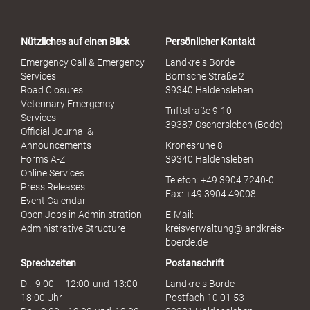
r
t
a
Nützliches auf einen Blick
Persönlicher Kontakt
l
S
Emergency Call & Emergency
Landkreis Börde
e
Services
Bornsche Straße 2
x
Road Closures
39340 Haldensleben
u
Veterinary Emergency
Triftstraße 9-10
e
Services
39387 Oschersleben (Bode)
l
Official Journal &
l
Announcements
Kronesruhe 8
e
Forms A-Z
39340 Haldensleben
r
Online Services
Telefon: +49 3904 7240-0
M
Press Releases
Fax: +49 3904 49008
i
Event Calendar
s
Open Jobs in Administration
E-Mail:
s
Administrative Structure
kreisverwaltung@landkreis-
b
boerde.de
r
Sprechzeiten
Postanschrift
a
u
Di. 9:00 - 12:00 und 13:00 -
Landkreis Börde
c
18:00 Uhr
Postfach 10 01 53
h