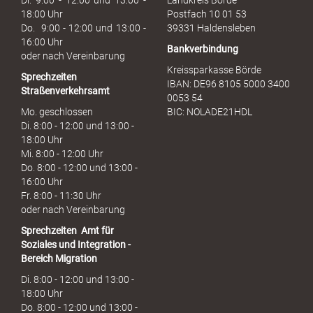
Di. 9:00 - 12:00 und 13:00 -
Landkreis Börde
c
18:00 Uhr
Postfach 10 01 53
h
Do. 9:00 - 12:00 und 13:00 -
39331 Haldensleben
16:00 Uhr
Bankverbindung
oder nach Vereinbarung
Kreissparkasse Börde
Sprechzeiten
IBAN: DE96 8105 5000 3400
Straßenverkehrsamt
0053 54
Mo. geschlossen
BIC: NOLADE21HDL
Di. 8:00 - 12:00 und 13:00 -
18:00 Uhr
Mi. 8:00 - 12:00 Uhr
Do. 8:00 - 12:00 und 13:00 -
16:00 Uhr
Fr. 8:00 - 11:30 Uhr
oder nach Vereinbarung
Sprechzeiten
Amt für
Soziales und Integration -
Bereich Migration
Di. 8:00 - 12:00 und 13:00 -
18:00 Uhr
Do. 8:00 - 12:00 und 13:00 -