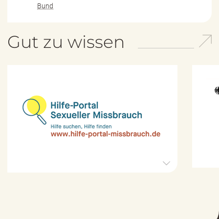
Bund
Gut zu wissen
H
i
l
f
e
-