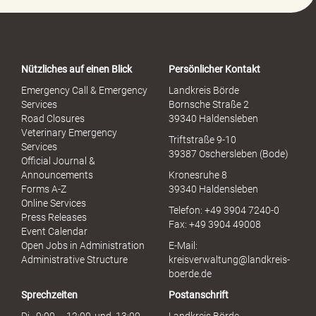
P
o
r
t
a
Nützliches auf einen Blick
Persönlicher Kontakt
l
S
Emergency Call & Emergency
Landkreis Börde
e
Services
Bornsche Straße 2
x
Road Closures
39340 Haldensleben
u
Veterinary Emergency
Triftstraße 9-10
e
Services
39387 Oschersleben (Bode)
l
Official Journal &
l
Announcements
Kronesruhe 8
e
Forms A-Z
39340 Haldensleben
r
Online Services
Telefon: +49 3904 7240-0
M
Press Releases
Fax: +49 3904 49008
i
Event Calendar
s
Open Jobs in Administration
E-Mail:
s
Administrative Structure
kreisverwaltung@landkreis-
b
boerde.de
r
Sprechzeiten
Postanschrift
a
u