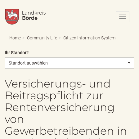
N
a
v
i
Home
Community Life
Citizen Information System
g
a
Ihr Standort:
t
i
Standort auswählen
o
n
e
Versicherungs- und
i
Beitragspflicht zur
n
-
Rentenversicherung
/
a
von
u
s
Gewerbetreibenden in
b
l