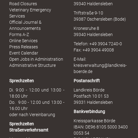
x
Road Closures
39340 Haldensleben
u
Veterinary Emergency
Triftstraße 9-10
e
Services
39387 Oschersleben (Bode)
l
Official Journal &
l
Announcements
Kronesruhe 8
e
Forms A-Z
39340 Haldensleben
r
Online Services
Telefon: +49 3904 7240-0
M
Press Releases
Fax: +49 3904 49008
i
Event Calendar
s
Open Jobs in Administration
E-Mail:
s
Administrative Structure
kreisverwaltung@landkreis-
b
boerde.de
r
Sprechzeiten
Postanschrift
a
u
Di. 9:00 - 12:00 und 13:00 -
Landkreis Börde
c
18:00 Uhr
Postfach 10 01 53
h
Do. 9:00 - 12:00 und 13:00 -
39331 Haldensleben
16:00 Uhr
Bankverbindung
oder nach Vereinbarung
Kreissparkasse Börde
Sprechzeiten
IBAN: DE96 8105 5000 3400
Straßenverkehrsamt
0053 54