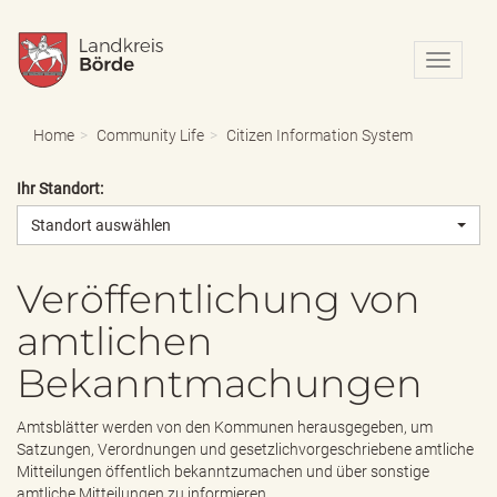
N
a
v
i
Home
Community Life
Citizen Information System
g
a
Ihr Standort:
t
i
Standort auswählen
o
n
e
Veröffentlichung von
i
amtlichen
n
-
Bekanntmachungen
/
a
u
Amtsblätter werden von den Kommunen herausgegeben, um
s
Satzungen, Verordnungen und gesetzlichvorgeschriebene amtliche
b
Mitteilungen öffentlich bekanntzumachen und über sonstige
l
amtliche Mitteilungen zu informieren.