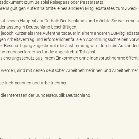
tätsdokument (zum Beispiel Reisepass oder Passersatz).
hrens gültigen Aufenthaltstitel eines anderen Mitgliedstaates zum Zweck
at seinen Hauptsitz außerhalb Deutschlands und möchte Sie weiterhin a
iederlassung in Deutschland beschäftigen.
 jedoch kürzer als Ihre Aufenthaltsdauer in einem anderen EUMitgliedssta
igen Arbeitsvertrag und erforderlichenfalls ein Abordnungsschreiben vorw
der Beschäftigung zugestimmt (die Zustimmung wird durch die Auslände
timmungserfordernis für die angestrebte Tätigkeit.
ersicherungsschutz aus Ihrem Einkommen ohne Inanspruchnahme öffentl
en werden, sind mit denen deutscher Arbeitnehmerinnen und Arbeitnehmer
rbeitnehmerinnen und Arbeitnehmer.
t die Interessen der Bundesrepublik Deutschland.