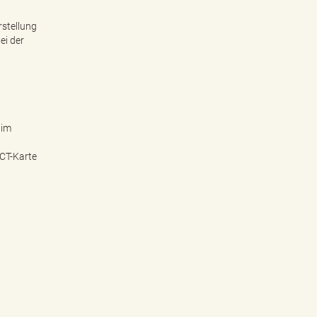
rstellung
ei der
 im
ICT-Karte