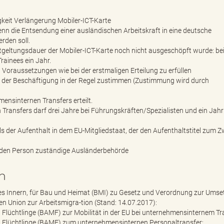
keit Verlängerung Mobiler-ICT-Karte
enn die Entsendung einer ausländischen Arbeitskraft in eine deutsche
rden soll.
tgeltungsdauer der Mobiler-ICT-Karte noch nicht ausgeschöpft wurde: be
rainees ein Jahr.
 Voraussetzungen wie bei der erstmaligen Erteilung zu erfüllen
 der Beschäftigung in der Regel zustimmen (Zustimmung wird durch
mensinternen Transfers erteilt.
ransfers darf drei Jahre bei Führungskräften/Spezialisten und ein Jahr
als der Aufenthalt in dem EU-Mitgliedstaat, der den Aufenthaltstitel zum 
enden Person zuständige Ausländerbehörde
n
 Innern, für Bau und Heimat (BMI) zu Gesetz und Verordnung zur Ums
hen Union zur Arbeitsmigra-tion (Stand: 14.07.2017):
Flüchtlinge (BAMF) zur Mobilität in der EU bei unternehmensinternem Tr
 Flüchtlinge (BAMF) zum unternehmensinternen Personaltransfer: