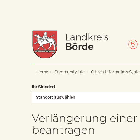
W
L
a
e
Home
Community Life
Citizen Information Syst
Ihr Standort:
Standort auswählen
p
t
Verlängerung einer 
beantragen
p
t