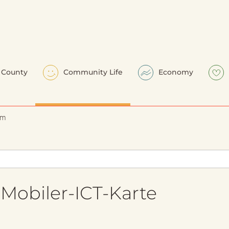
County
Community Life
Economy
em
Mobiler-ICT-Karte