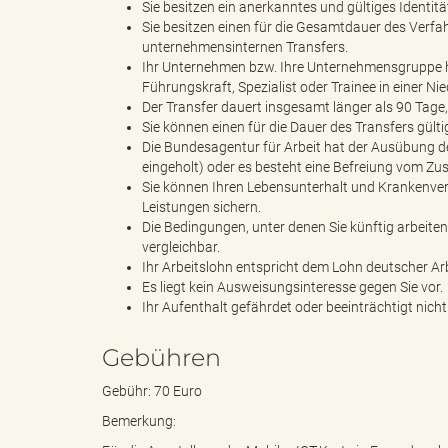
Sie besitzen ein anerkanntes und gültiges Identi
Sie besitzen einen für die Gesamtdauer des Verfa
unternehmensinternen Transfers.
"
Ihr Unternehmen bzw. Ihre Unternehmensgruppe h
Führungskraft, Spezialist oder Trainee in einer N
Der Transfer dauert insgesamt länger als 90 Tage,
Sie können einen für die Dauer des Transfers gült
Die Bundesagentur für Arbeit hat der Ausübung 
L
eingeholt) oder es besteht eine Befreiung vom Zus
Sie können Ihren Lebensunterhalt und Krankenv
Leistungen sichern.
Die Bedingungen, unter denen Sie künftig arbeit
a
vergleichbar.
Ihr Arbeitslohn entspricht dem Lohn deutscher A
Es liegt kein Ausweisungsinteresse gegen Sie vor.
Ihr Aufenthalt gefährdet oder beeinträchtigt nich
n
Gebühren
Gebühr: 70 Euro
Bemerkung:
d