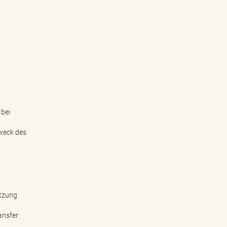
i
 bei
Zweck des
etzung
ansfer: