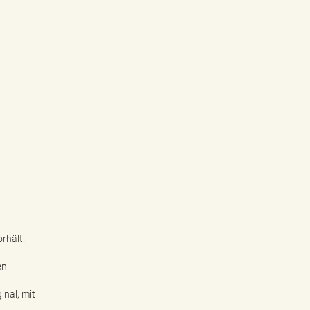
rhält.
en
inal, mit