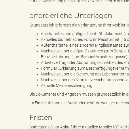
Für die Ausstellung der Mobiler-ICT-Karte in Form des e
erforderliche Unterlagen
k
Grundsätzlich erfordert die Verlängerung Ihrer Mobiler-IC
Anerkanntes und gültiges Identitätsdokument (zu
Aktuelles biometrisches Foto im Passformat (45 
Aufenthaltstitel eines anderen Mitgliedstaates z
r
Nachweise über die Qualifikationen (zum Beispie
Berufserfahrung (zum Beispiel Arbeitszeugnisse)
Arbeitsvertrag oder Abordnungsschreiben des Arbe
Formular „Erklärung zum Beschäftigungsverhältnis
e
Nachweise über die Sicherung des Lebensunterhalt
Nachweis über den Krankenversicherungsschutz
Aktuelle Meldebescheinigung
Die Dokumente und Angaben müssen grundsätzlich in de
i
Im Einzelfall kann die Ausländerbehörde weniger oder w
Fristen
s
Spätestens 8 vor Ablauf Ihrer aktuellen Mobiler ICT-Kart