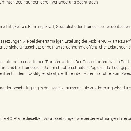
bestimmten Bedingungen deren Verlängerung beantragen
re Tätigkeit als Führungskraft, Spezialist oder Trainee in einer deutschen
setzungen wie bei der erstmaligen Erteilung der Mobiler-ICT-Karte zu erf
kenversicherungsschutz ohne Inanspruchnahme öffentlicher Leistungen s
des unternehmensinternen Transfers erteilt. Der Gesamtaufenthalt in Deut
hre und bei Trainees ein Jahr nicht überschreiten. Zugleich darf der gepl
fenthalt in dem EU-Mitgliedstaat, der Ihnen den Aufenthaltstitel zum Zwe
ng der Beschäftigung in der Regel zustimmen. Die Zustimmung wird durc
iler-ICT-Karte dieselben Voraussetzungen wie bei der erstmaligen Erteil