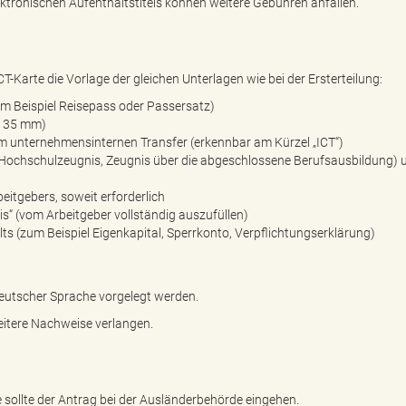
lektronischen Aufenthaltstitels können weitere Gebühren anfallen.
T-Karte die Vorlage der gleichen Unterlagen wie bei der Ersterteilung:
m Beispiel Reisepass oder Passersatz)
x 35 mm)
um unternehmensinternen Transfer (erkennbar am Kürzel „ICT“)
l Hochschulzeugnis, Zeugnis über die abgeschlossene Berufsausbildung) 
itgebers, soweit erforderlich
“ (vom Arbeitgeber vollständig auszufüllen)
s (zum Beispiel Eigenkapital, Sperrkonto, Verpflichtungserklärung)
utscher Sprache vorgelegt werden.
eitere Nachweise verlangen.
e sollte der Antrag bei der Ausländerbehörde eingehen.