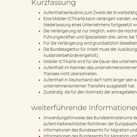
Kurzfassung
l
Aufenthaltserlaubnis zum Zweck der Erwerbstätig
Eine Mobiler-ICT-Karte kann verlängert werden, w
Niederlassung eines Unternehmens fortgesetzt we
e
Die Verlängerung ist nur möglich, wenn die Höchs
Führungskräften und Spezialisten drei Jahre; bei T
Für die Verlängerung sind grundsätzlich dieselben
Die Bundesagentur für Arbeit muss der Ausübung
Ausländerbehörde eingeholt).
a
Mobiler-ICT-Karte wird für die Dauer des unterneh
Aufenthalt im Rahmen des unternehmensinternen T
Trainees nicht überschreiten.
Aufenthalt in Deutschland darf nicht länger sein 
d
unternehmensinternen Transfers ausgestellt hat.
Zuständig: die für den Wohnsitz der antragstell
weiterführende Informatione
s
Anwendungshinweise des Bundesministeriums des
aufent-haltsrechtlicher Richtlinien der Europäisc
Informationen des Bundesamts für Migration und 
Informationen des Bundesamts für Migration und