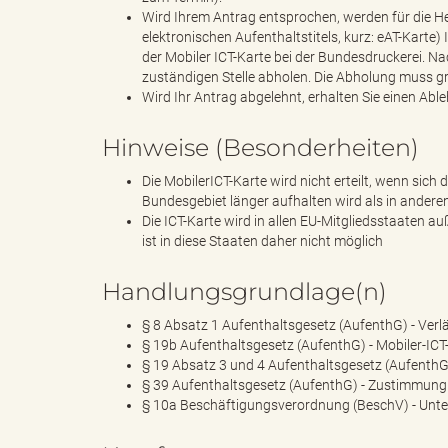
e
Wird Ihrem Antrag entsprochen, werden für die Her
elektronischen Aufenthaltstitels, kurz: eAT-Kart
der Mobiler ICT-Karte bei der Bundesdruckerei. Nac
zuständigen Stelle abholen. Die Abholung muss gr
l
Wird Ihr Antrag abgelehnt, erhalten Sie einen Ab
Hinweise (Besonderheiten)
i
Die MobilerICT-Karte wird nicht erteilt, wenn si
Bundesgebiet länger aufhalten wird als in andere
Die ICT-Karte wird in allen EU-Mitgliedsstaaten auß
ist in diese Staaten daher nicht möglich
n
Handlungsgrundlage(n)
§ 8 Absatz 1 Aufenthaltsgesetz (AufenthG) - Verl
§ 19b Aufenthaltsgesetz (AufenthG) - Mobiler-ICT
k
§ 19 Absatz 3 und 4 Aufenthaltsgesetz (AufenthG)
§ 39 Aufenthaltsgesetz (AufenthG) - Zustimmung
§ 10a Beschäftigungsverordnung (BeschV) - Unte