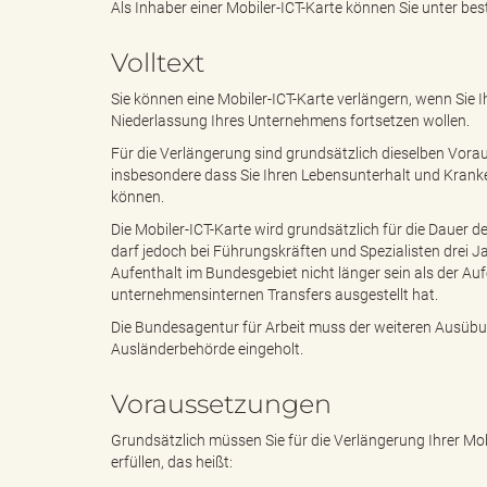
Als Inhaber einer Mobiler-ICT-Karte können Sie unter 
Volltext
e
e
Sie können eine Mobiler-ICT-Karte verlängern, wenn Sie Ih
Niederlassung Ihres Unternehmens fortsetzen wollen.
Für die Verlängerung sind grundsätzlich dieselben Voraus
n
r
insbesondere dass Sie Ihren Lebensunterhalt und Kran
können.
Die Mobiler-ICT-Karte wird grundsätzlich für die Dauer 
darf jedoch bei Führungskräften und Spezialisten drei Ja
d
i
Aufenthalt im Bundesgebiet nicht länger sein als der Au
unternehmensinternen Transfers ausgestellt hat.
Die Bundesagentur für Arbeit muss der weiteren Ausübu
Ausländerbehörde eingeholt.
e
n
Voraussetzungen
Grundsätzlich müssen Sie für die Verlängerung Ihrer Mob
s
g
erfüllen, das heißt: