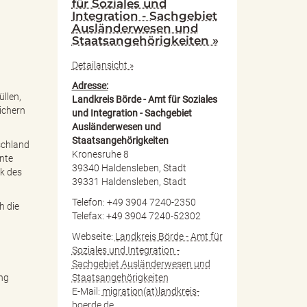
für Soziales und
Integration - Sachgebiet
Ausländerwesen und
Staatsangehörigkeiten »
Detailansicht »
Adresse:
üllen,
Landkreis Börde - Amt für Soziales
ichern
und Integration - Sachgebiet
Ausländerwesen und
Staatsangehörigkeiten
schland
Kronesruhe 8
ante
39340 Haldensleben, Stadt
ck des
39331 Haldensleben, Stadt
Telefon: +49 3904 7240-2350
h die
Telefax: +49 3904 7240-52302
Webseite:
Landkreis Börde - Amt für
Soziales und Integration -
Sachgebiet Ausländerwesen und
Staatsangehörigkeiten
ung
E-Mail:
migration(at)landkreis-
boerde.de