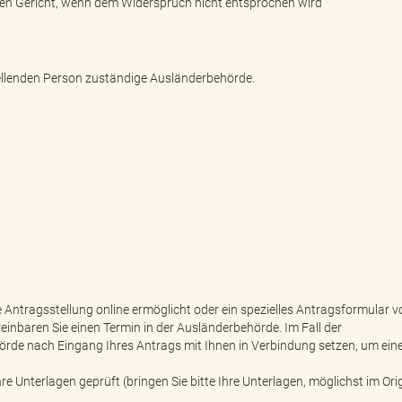
n Gericht, wenn dem Widerspruch nicht entsprochen wird
tellenden Person zuständige Ausländerbehörde.
e Antragsstellung online ermöglicht oder ein spezielles Antragsformular vo
reinbaren Sie einen Termin in der Ausländerbehörde. Im Fall der
örde nach Eingang Ihres Antrags mit Ihnen in Verbindung setzen, um ein
 Unterlagen geprüft (bringen Sie bitte Ihre Unterlagen, möglichst im Orig