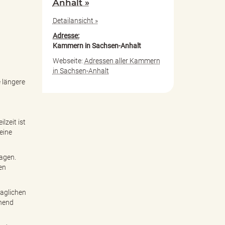
Anhalt »
Detailansicht »
Adresse:
Kammern in Sachsen-Anhalt
Webseite:
Adressen aller Kammern
in Sachsen-Anhalt
 längere
lzeit ist
eine
ragen.
en
raglichen
ehend