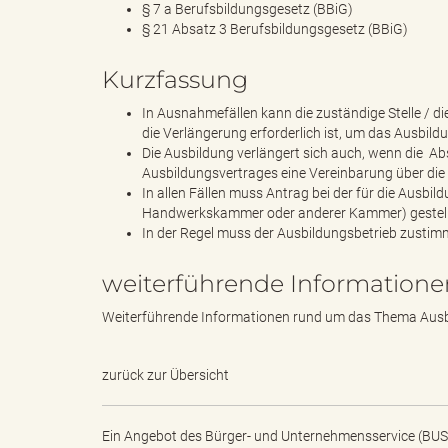
e
§ 7 a Berufsbildungsgesetz (BBiG)
§ 21 Absatz 3 Berufsbildungsgesetz (BBiG)
Kurzfassung
l
In Ausnahmefällen kann die zuständige Stelle / 
die Verlängerung erforderlich ist, um das Ausbildu
Die Ausbildung verlängert sich auch, wenn die A
Ausbildungsvertrages eine Vereinbarung über die A
i
In allen Fällen muss Antrag bei der für die Ausbi
Handwerkskammer oder anderer Kammer) gestel
In der Regel muss der Ausbildungsbetrieb zusti
n
weiterführende Informatione
Weiterführende Informationen rund um das Thema Aus
k
zurück zur Übersicht
Ein Angebot des
Bürger- und Unternehmensservice (BUS