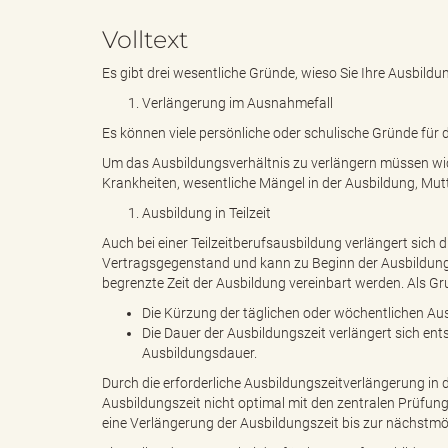
Volltext
e
e
Es gibt drei wesentliche Gründe, wieso Sie Ihre Ausbildu
Verlängerung im Ausnahmefall
Es können viele persönliche oder schulische Gründe für 
n
r
Um das Ausbildungsverhältnis zu verlängern müssen wich
Krankheiten, wesentliche Mängel in der Ausbildung, Mutte
Ausbildung in Teilzeit
d
i
Auch bei einer Teilzeitberufsausbildung verlängert sich d
Vertragsgegenstand und kann zu Beginn der Ausbildung 
begrenzte Zeit der Ausbildung vereinbart werden. Als Gru
Die Kürzung der täglichen oder wöchentlichen Ausb
e
n
Die Dauer der Ausbildungszeit verlängert sich en
Ausbildungsdauer.
Durch die erforderliche Ausbildungszeitverlängerung in
Ausbildungszeit nicht optimal mit den zentralen Prüfu
s
g
eine Verlängerung der Ausbildungszeit bis zur nächstmö