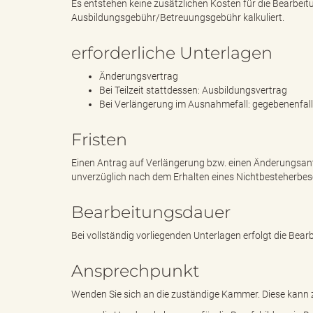
Es entstehen keine zusätzlichen Kosten für die Bearbei
Ausbildungsgebühr/Betreuungsgebühr kalkuliert.
k
erforderliche Unterlagen
Änderungsvertrag
Bei Teilzeit stattdessen: Ausbildungsvertrag
Bei Verlängerung im Ausnahmefall: gegebenenfall
r
Fristen
Einen Antrag auf Verlängerung bzw. einen Änderungsant
e
unverzüglich nach dem Erhalten eines Nichtbesteherbes
Bearbeitungsdauer
Bei vollständig vorliegenden Unterlagen erfolgt die Bea
i
Ansprechpunkt
Wenden Sie sich an die zuständige Kammer. Diese kann z.
s