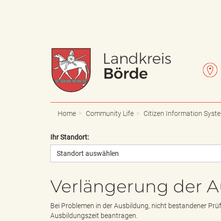
W
L
a
e
Home
Community Life
Citizen Information Syst
Ihr Standort:
Standort auswählen
p
t
Verlängerung der A
p
t
Bei Problemen in der Ausbildung, nicht bestandener Prüf
Ausbildungszeit beantragen.