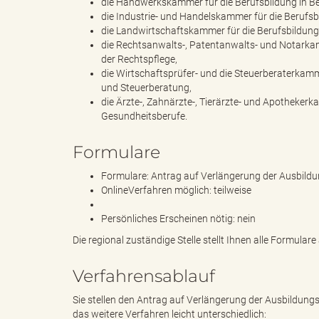
die Handwerkskammer für die Berufsbildung in 
die Industrie- und Handelskammer für die Berufs
die Landwirtschaftskammer für die Berufsbildung 
die Rechtsanwalts-, Patentanwalts- und Notarkam
B
der Rechtspflege,
die Wirtschaftsprüfer- und die Steuerberaterkamm
und Steuerberatung,
die Ärzte-, Zahnärzte-, Tierärzte- und Apothekerk
Gesundheitsberufe.
ö
Formulare
Formulare: Antrag auf Verlängerung der Ausbild
r
OnlineVerfahren möglich: teilweise
Persönliches Erscheinen nötig: nein
Die regional zuständige Stelle stellt Ihnen alle Formular
d
Verfahrensablauf
Sie stellen den Antrag auf Verlängerung der Ausbildungs
e
das weitere Verfahren leicht unterschiedlich: