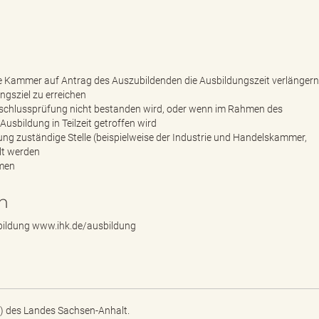
die Kammer auf Antrag des Auszubildenden die Ausbildungszeit verlänger
ngsziel zu erreichen
bschlussprüfung nicht bestanden wird, oder wenn im Rahmen des
usbildung in Teilzeit getroffen wird
ldung zuständige Stelle (beispielweise der Industrie und Handelskammer,
lt werden
mmen
n
bildung
www.ihk.de/ausbildung
) des Landes Sachsen-Anhalt.