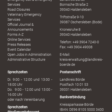
e
Services
Bornsche Straße 2
x
Road Closures
39340 Haldensleben
u
Veterinary Emergency
Triftstraße 9-10
e
Services
39387 Oschersleben (Bode)
l
Official Journal &
l
Announcements
Kronesruhe 8
e
Forms A-Z
39340 Haldensleben
r
Online Services
Telefon: +49 3904 7240-0
M
Press Releases
Fax: +49 3904 49008
i
Event Calendar
s
Open Jobs in Administration
E-Mail:
s
Administrative Structure
kreisverwaltung@landkreis-
b
boerde.de
r
Sprechzeiten
Postanschrift
a
u
Di. 9:00 - 12:00 und 13:00 -
Landkreis Börde
c
18:00 Uhr
Postfach 10 01 53
h
Do. 9:00 - 12:00 und 13:00 -
39331 Haldensleben
16:00 Uhr
Bankverbindung
oder nach Vereinbarung
Kreissparkasse Börde
Sprechzeiten
IBAN: DE96 8105 5000 3400