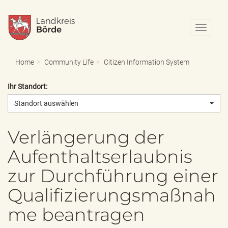
N
a
v
i
Home
Community Life
Citizen Information System
g
a
Ihr Standort:
t
i
Standort auswählen
o
n
e
Verlängerung der
i
Aufenthaltserlaubnis
n
-
zur Durchführung einer
/
a
Qualifizierungsmaßnah
u
s
me beantragen
b
l